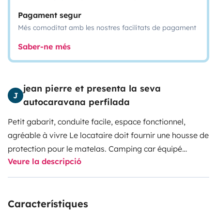
Pagament segur
Més comoditat amb les nostres facilitats de pagament
Saber-ne més
jean pierre et presenta la seva
J
autocaravana perfilada
Petit gabarit, conduite facile, espace fonctionnel,
agréable à vivre Le locataire doit fournir une housse de
protection pour le matelas. Camping car équipé
Veure la descripció
caméra de recul Petit plus : convertisseur 12 v en 220 v
et depuis avril antenne satellite .concernant le
couchage je reprecise qu il y a un lit pour 2 personnes
Característiques
de 130x190 et non pas 3 ou 4 personnes !!!!!! il y a 4
places assises .le locataire doit fournir ses