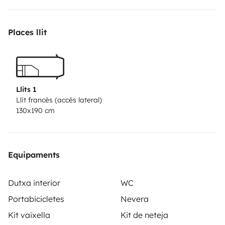
draps,oreillers linge ext..
Places llit
Llits 1
Llit francès (accés lateral)
130x190 cm
Equipaments
Dutxa interior
WC
Portabicicletes
Nevera
Kit vaixella
Kit de neteja