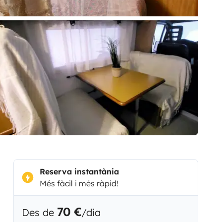
Reserva instantània
Més fàcil i més ràpid!
70 €
Des de
/dia