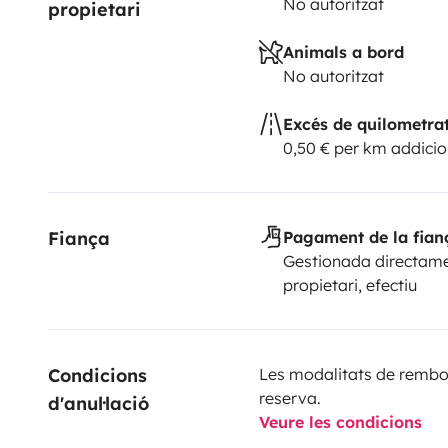
No autoritzat
propietari
Animals a bord
No autoritzat
Excés de quilometra
0,50 € per km addicio
Fiança
Pagament de la fian
Gestionada directame
propietari, efectiu
Condicions 
Les modalitats de rembor
reserva.
d'anul·lació
Veure les condicions