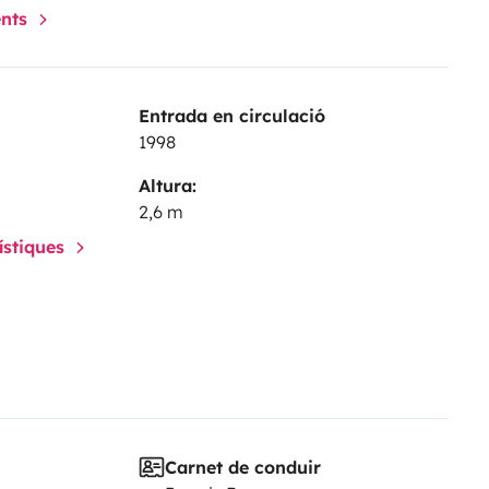
ents
Entrada en circulació
1998
Altura:
2,6 m
rístiques
Carnet de conduir