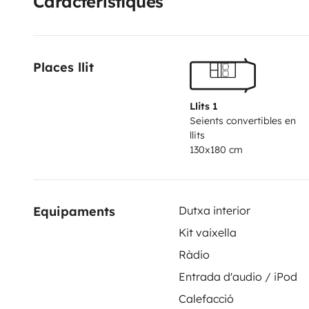
Característiques
Places llit
Llits 1
Seients convertibles en
llits
130x180 cm
Equipaments
Dutxa interior
Kit vaixella
Ràdio
Entrada d'audio / iPod
Calefacció