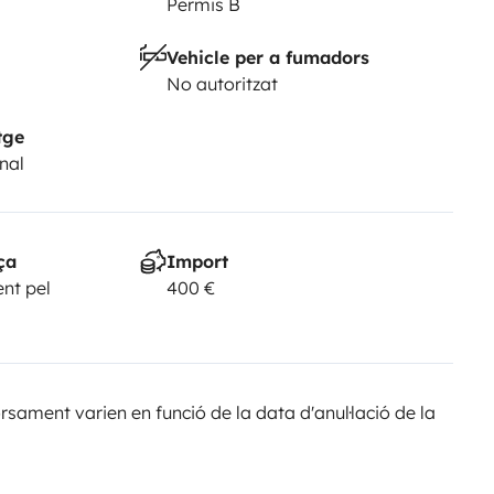
Permis B
Vehicle per a fumadors
No autoritzat
tge
nal
ça
Import
nt pel
400 €
sament varien en funció de la data d'anul·lació de la