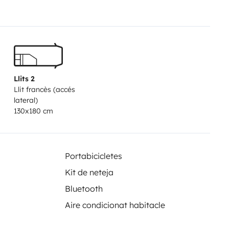
Llits 2
Llit francès (accés
lateral)
130x180 cm
Portabicicletes
Kit de neteja
Bluetooth
Aire condicionat habitacle