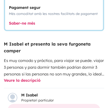
Pagament segur
Més comoditat amb les nostres facilitats de pagament
Saber-ne més
M Isabel et presenta la seva furgoneta
camper
Es muy comodo y práctico, para viajar se puede. viajar
3 personas y para dormir también podrían dormir 3
personas si las personas no son muy grandes, lo ideal
Veure la descripció
son dos para estar cómodos.
Tiene vacas en el
techo.
Tiene nevera que enfría muy muy bien, ducha
exterior con 60L. (no tiene agua caliente) con pequeña
M Isabel
Propietari particular
toldo para ducharse o vestirse o incluso dormir con las
puertas abiertas (se puede ver en las fotos).
Tiene un