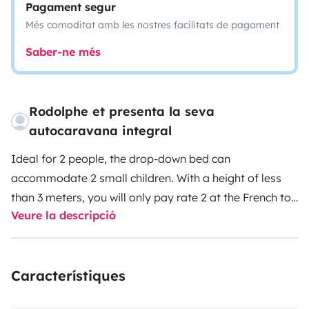
Pagament segur
Més comoditat amb les nostres facilitats de pagament
Saber-ne més
Rodolphe et presenta la seva
autocaravana integral
Ideal for 2 people, the drop-down bed can
accommodate 2 small children. With a height of less
than 3 meters, you will only pay rate 2 at the French toll
Veure la descripció
and you will save 4 liters of diesel compared to an
overcab. Organized around an L-shaped dinette, the
living space allows 4 people to eat using the front
Característiques
seats. The kitchen has a fridge with freezer and a 3-
burner gas stove. With 2 gas bottles of 11 kg you will