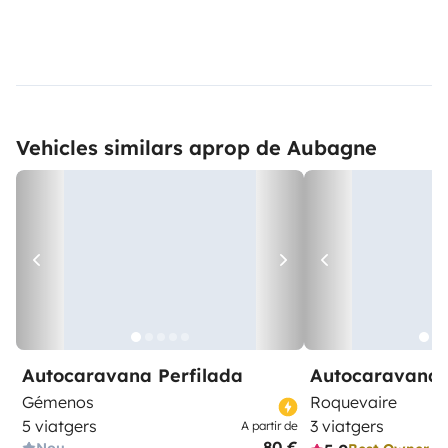
Vehicles similars aprop de Aubagne
Autocaravana Perfilada
Autocaravana 
Gémenos
Roquevaire
5 viatgers
3 viatgers
A partir de
80 €
Nou