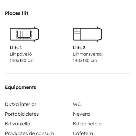
not run out of hot water or heating even in winter. Its
large rear hold can accommodate all camping
Places llit
equipment (barbecue, chairs, table, etc.) and leisure
equipment (board, kite sails, etc.). It is equipped with 2
bike racks to transport 4 bikes.
Llits 1
Llits 2
Llit pavelló
Llit transversal
140x180 cm
140x180 cm
Equipaments
Dutxa interior
WC
Portabicicletes
Nevera
Kit vaixella
Kit de neteja
Productes de consum
Cafetera