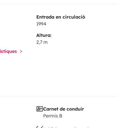
Entrada en circulació
1994
Altura:
2,7 m
rístiques
Carnet de conduir
Permis B