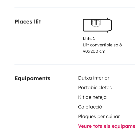
pour des nuits agréables.
Accessoires :
De nombreux a
des chaises et une table extérieures, du matériel de cu
Places llit
tracas,
Embarquez depuis le centre de Marseille!
L
personne, à l'entrée du parc Borély.
Llits 1
Llit convertible saló
90x200 cm
Equipaments
Dutxa interior
Portabicicletes
Kit de neteja
Calefacció
Plaques per cuinar
Veure tots els equipam