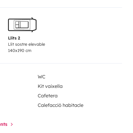
ccessoires sont fournis, tels que
isine et de la vaisselle.
Pas de
a remise des clefs se fera en
Llits 2
Llit sostre elevable
140x190 cm
WC
Kit vaixella
Cafetera
Calefacció habitacle
ents