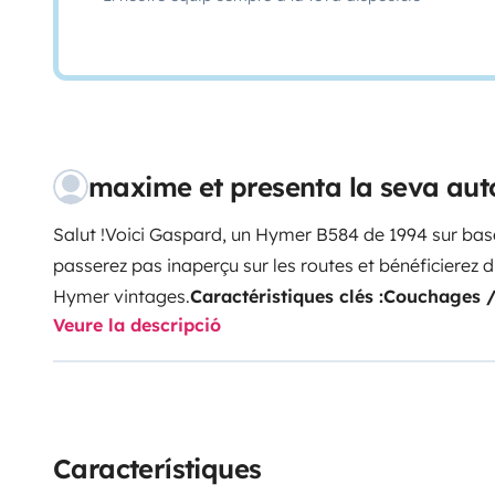
maxime et presenta la seva aut
Salut !
Voici Gaspard, un Hymer B584 de 1994 sur bas
passerez pas inaperçu sur les routes et bénéficierez
Hymer vintages.
Caractéristiques clés :
Couchages / 
Veure la descripció
assises et 3 couchages confortables – un lit double e
(90x200).
Intérieur :
Profitez d'une cuisine équipée et
salle de bain dotée d'une douche spacieuse avec por
nombreux rangements sont également à votre dispos
possède une isolation 4 saisons qui offre un confort 
Característiques
lors des chaudes journées estivales. Il est de plus d