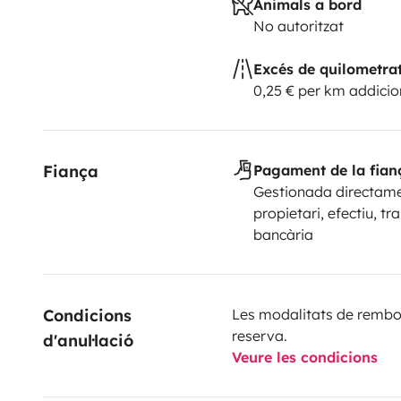
Animals a bord
No autoritzat
Excés de quilometra
0,25 € per km addicio
Fiança
Pagament de la fian
Gestionada directame
propietari, efectiu, tr
bancària
Condicions 
Les modalitats de rembor
reserva.
d'anul·lació
Veure les condicions