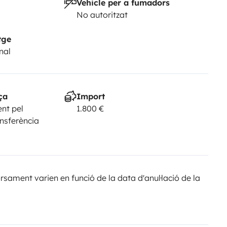
Vehicle per a fumadors
No autoritzat
tge
nal
ça
Import
nt pel
1.800 €
ansferència
sament varien en funció de la data d'anul·lació de la