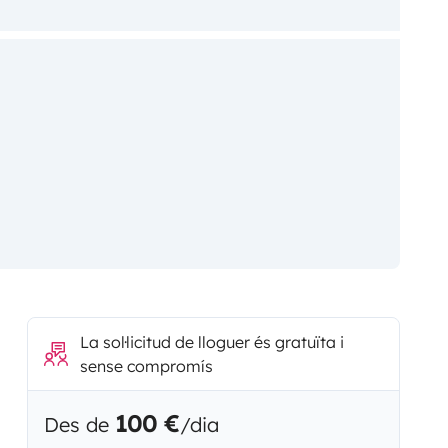
La sol·licitud de lloguer és gratuïta i
sense compromís
100 €
Des de
/dia