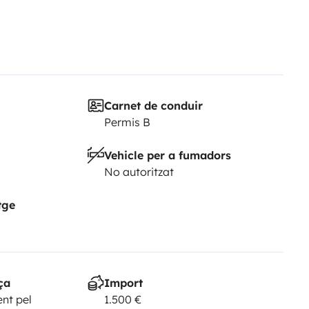
Carnet de conduir
Permis B
Vehicle per a fumadors
No autoritzat
tge
ça
Import
nt pel
1.500 €