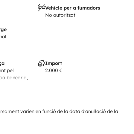
Vehicle per a fumadors
No autoritzat
tge
nal
ça
Import
nt pel
2.000 €
cia bancària,
sament varien en funció de la data d'anul·lació de la