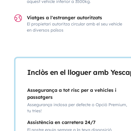
aquest vehicle inferior a 3500kg.
Viatges a l'estranger autoritzats
El propietari autoritza circular amb el seu vehicle
en diversos països
Inclòs en el lloguer amb Yesca
Assegurança a tot risc per a vehicles i
passatgers
Assegurança inclosa per defecte o Opció Premium,
tu tries!
Assistència en carretera 24/7
El nostre equip sempre a la teva disposició