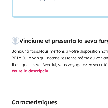
Vinciane et presenta la seva f
Bonjour à tous,
Nous mettons à votre disposition no
REIMO. Le van qui incarne l'essence même du van am
Il est quasi neuf. Avec lui, vous voyagerez en sécurit
Veure la descripció
les jolis paysages que vous aurez choisis et parta
vos proches.
Notre Van peut accueillir 4 personnes po
relevable, 2 dans la partie basse).
Il est équipé d’un 
un réchaud avec deux feux, frigo de 40 litres, une rése
d’une table amovible.
Un petit coin armoire en étagèr
Característiques
vêtements et d’autres affaires ainsi qu'un grand tiroir