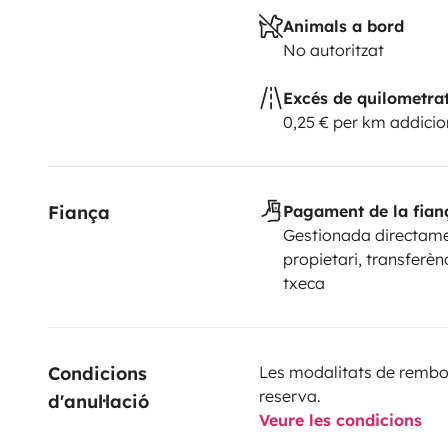
Animals a bord
No autoritzat
Excés de quilometra
0,25 € per km addicio
Fiança
Pagament de la fian
Gestionada directame
propietari, transferèn
txeca
Condicions 
Les modalitats de rembor
reserva.
d'anul·lació
Veure les condicions