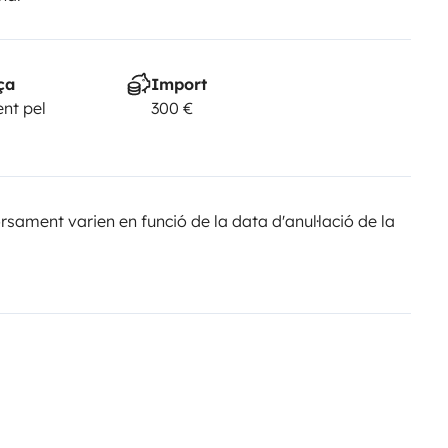
ça
Import
nt pel
300 €
sament varien en funció de la data d'anul·lació de la