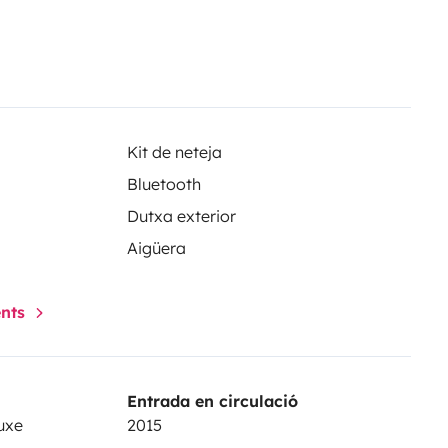
Kit de neteja
Bluetooth
Dutxa exterior
Aigüera
ents
Entrada en circulació
uxe
2015