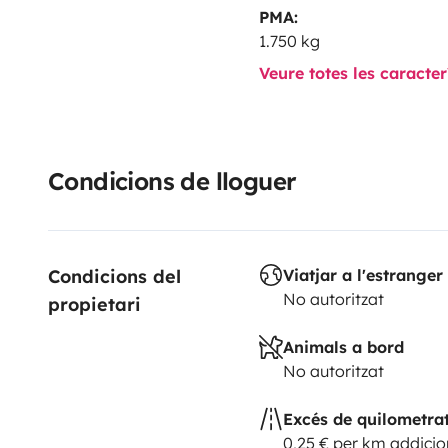
PMA:
1.750 kg
Veure totes les caracte
Condicions de lloguer
Condicions del 
Viatjar a l'estranger
No autoritzat
propietari
Animals a bord
No autoritzat
Excés de quilometra
0,25 € per km addicio