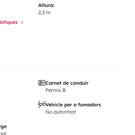
Altura:
2,2 m
rístiques
Carnet de conduir
Permis B
Vehicle per a fumadors
No autoritzat
tge
nal