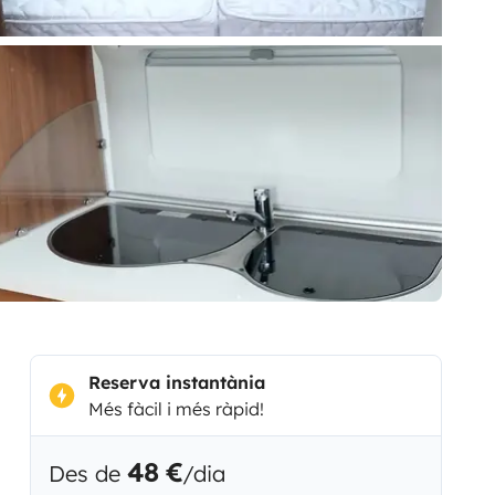
Reserva instantània
Més fàcil i més ràpid!
48 €
Des de
/dia