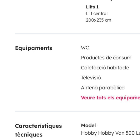
Llits 1
Llit central
200x235 cm
Equipaments
WC
Productes de consum
Calefacció habitacle
Televisió
Antena parabòlica
Veure tots els equipam
Característiques 
Model
Hobby Hobby Van 500 L
tècniques