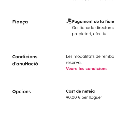
Fiança
Pagament de la fian
Gestionada directame
propietari, efectiu
Condicions 
Les modalitats de rembor
reserva.
d'anul·lació
Veure les condicions
Opcions
Cost de neteja
90,00 € per lloguer