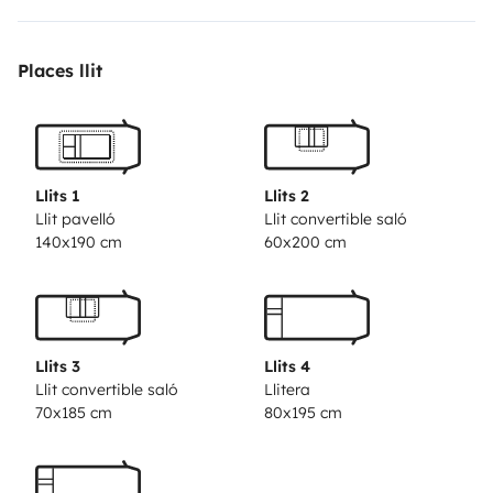
La configuration parfaite pour votre séjour.
Places llit
Llits 1
Llits 2
Llit pavelló
Llit convertible saló
140x190 cm
60x200 cm
Llits 3
Llits 4
Llit convertible saló
Llitera
70x185 cm
80x195 cm