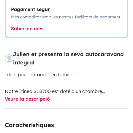
Pagament segur
Més comoditat amb les nostres facilitats de pagament
Saber-ne més
Julien et presenta la seva autocaravana
integral
Idéal pour barouder en famille !
Notre Itineo SLB700 est doté d’un chambre
Veure la descripció
indépendante pour les enfants avec 2 lits superposés +
un lit dinette.
Une salle de bain traversante avec WC séparé permet
Característiques
d’isoler l’espace arrière enfants avec la zone
cuisine/salon à l’avant du camping-car.