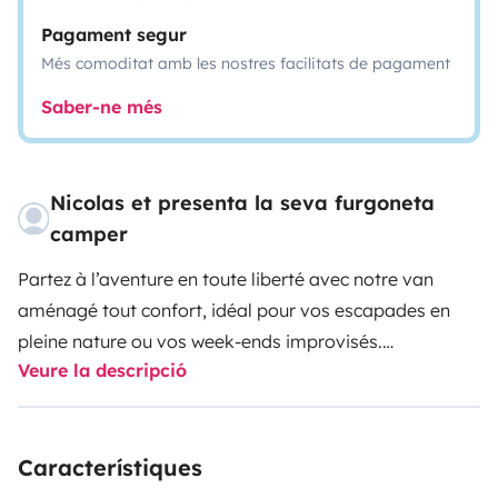
Pagament segur
Més comoditat amb les nostres facilitats de pagament
Saber-ne més
Nicolas et presenta la seva furgoneta
camper
Partez à l’aventure en toute liberté avec notre van
aménagé tout confort, idéal pour vos escapades en
pleine nature ou vos week-ends improvisés.
Veure la descripció
Équipement complet pour un séjour clé en main : •
Cuisine équipée : réfrigérateur, évier, réchaud camping-
Característiques
gaz.
• Système électrique autonome grâce à un panneau