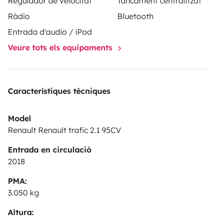
Regulador de velocitat
Tancament centralitzat
d’informations ou pour réserver vos dates !
Ràdio
Bluetooth
Entrada d'audio / iPod
Veure tots els equipaments
Característiques tècniques
Model
Renault Renault trafic 2.1 95CV
Entrada en circulació
2018
PMA:
3.050 kg
Altura: