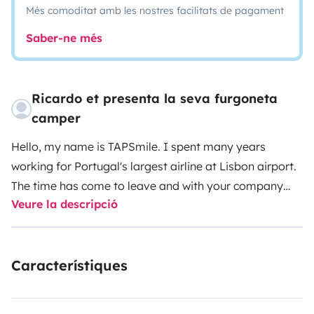
Més comoditat amb les nostres facilitats de pagament
Saber-ne més
Ricardo et presenta la seva furgoneta
camper
Hello, my name is TAPSmile. I spent many years
working for Portugal's largest airline at Lisbon airport.
The time has come to leave and with your company
Veure la descripció
get to know Portugal from north to south. I have
everything you need for a simple but spectacular
holiday.
Característiques