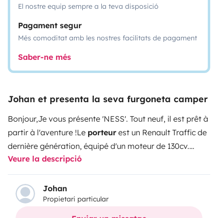
El nostre equip sempre a la teva disposició
Pagament segur
Més comoditat amb les nostres facilitats de pagament
Saber-ne més
Johan et presenta la seva furgoneta camper
Bonjour,
Je vous présente 'NESS'. Tout neuf, il est prêt à
partir à l'aventure !
Le
porteur
est un Renault Traffic de
dernière génération, équipé d'un moteur de 130cv.
Veure la descripció
Nous consommons en moyenne 8L/100km. Sa hauteur
de 1,99m et son gabarit 'voiture' permet de circuler en
centre ville, d'éviter les surcoûts aux péages et d'avoir
Johan
Propietari particular
peu de restrictions liées à la hauteur.
Niveau
assises
,
vous trouverez 2 sièges avant pivotants et une