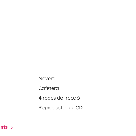
arcela los días que se van de
Nevera
Cafetera
4 rodes de tracció
Reproductor de CD
ents