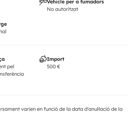
Vehicle per a fumadors
No autoritzat
tge
nal
ça
Import
nt pel
500 €
ansferència
sament varien en funció de la data d'anul·lació de la