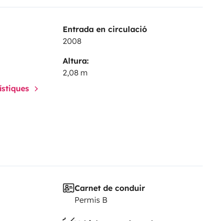
Entrada en circulació
2008
Altura:
2,08 m
rístiques
Carnet de conduir
Permis B