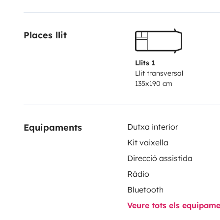
Calefacción interior y aire acondicionado en cabina .
Cocina equipada y menaje .
Places llit
Pueden aparcar si coche tranquilamente en nuestra p
vacaciones
Llits 1
Llit transversal
135x190 cm
Equipaments
Dutxa interior
Kit vaixella
Direcció assistida
Ràdio
Bluetooth
Veure tots els equipam