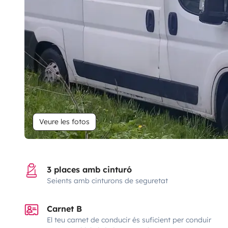
Veure les fotos
3 places amb cinturó
Seients amb cinturons de seguretat
Carnet B
El teu carnet de conducir és suficient per conduir