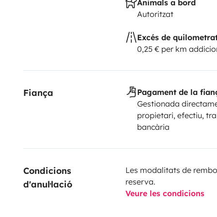
Animals a bord
Autoritzat
Excés de quilometra
0,25 € per km addicio
Fiança
Pagament de la fian
Gestionada directame
propietari, efectiu, tr
bancària
Condicions 
Les modalitats de rembor
reserva.
d'anul·lació
Veure les condicions