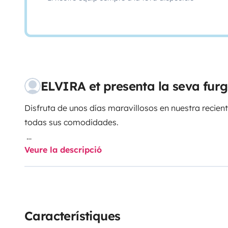
ELVIRA et presenta la seva fu
Disfruta de unos días maravillosos en nuestra recie
todas sus comodidades.
Veure la descripció
Cama de 1'35 ,extensible a 1'80 por si sois dos o tres.
Placa solar 400 w .
Ducha interior con agua caliente.
WC
Electricidad a 12 v y 220
Característiques
Banco y mesa interior y mesas y sillas para exterior.