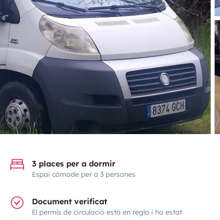
3 places per a dormir
Espai còmode per a 3 persones
Document verificat
El permís de circulació està en regla i ha estat