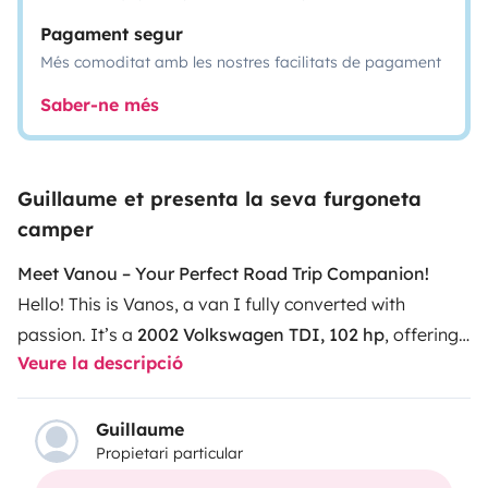
Pagament segur
Més comoditat amb les nostres facilitats de pagament
Saber-ne més
Guillaume et presenta la seva furgoneta
camper
Meet Vanou – Your Perfect Road Trip Companion!
Hello! This is Vanos, a van I fully converted with
passion. It’s a
2002 Volkswagen TDI, 102 hp
, offering
Veure la descripció
a pleasant driving experience despite its rustic
character – a true vehicle for enthusiasts!
Inside, you’ll find everything you need for a
Guillaume
Propietari particular
comfortable adventure: ✅
A cozy double bed
for
restful nights ✅
Full electrical setup
: solar panel,