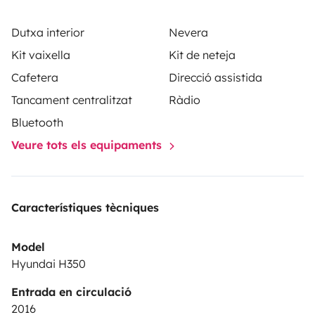
detalls!
Llest per despertar-te davant del mar?
🌊
No
Dutxa interior
Nevera
dubtis a escriure'ns per resoldre qualsevol dubte o per
Kit vaixella
Kit de neteja
bloquejar les teves dates. Estem desitjant formar part
Cafetera
Direcció assistida
de la teva aventura! 🌴😊
Tancament centralitzat
Ràdio
Bluetooth
Veure tots els equipaments
Característiques tècniques
Model
Hyundai H350
Entrada en circulació
2016