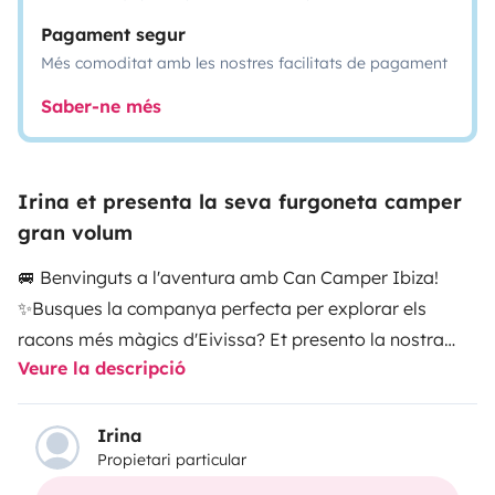
Pagament segur
Més comoditat amb les nostres facilitats de pagament
Saber-ne més
Irina et presenta la seva furgoneta camper
gran volum
🚐 Benvinguts a l'aventura amb Can Camper Ibiza!
✨
Busques la companya perfecta per explorar els
racons més màgics d'Eivissa? Et presento la nostra
Veure la descripció
camper de gran volum
, dissenyada meticulosament
per oferir-te l'equilibri ideal entre comoditat,
funcionalitat i llibertat.
🏠 La teva casa sobre rodes al
Irina
Propietari particular
paradís
La nostra furgoneta és perfecta per a
parelles
o famílies de fins a tres persones
. Hem pensat en