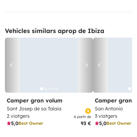
Vehicles similars aprop de Ibiza
Camper gran volum
Camper gran 
Sant Josep de sa Talaia
San Antonio
2 viatgers
3 viatgers
A partir de
5,0
93 €
5,0
Best Owner
Best Owner