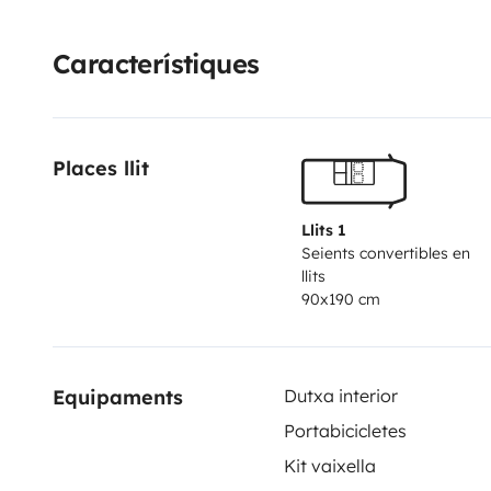
Característiques
Places llit
Llits 1
Seients convertibles en
llits
90x190 cm
Equipaments
Dutxa interior
Portabicicletes
Kit vaixella