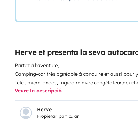
Herve et presenta la seva autocar
Partez à l'aventure,
Camping-car très agréable à conduire et aussi pour y
Télé , micro-ondes, frigidaire avec congélateur,douche,
Veure la descripció
jumeaux, coin salon 4 personnes, coin kitchenette et t
Vous n'avez plus qu'à prendre vos valises et en ava
de nos belles régions de France.
Herve
Propietari particular