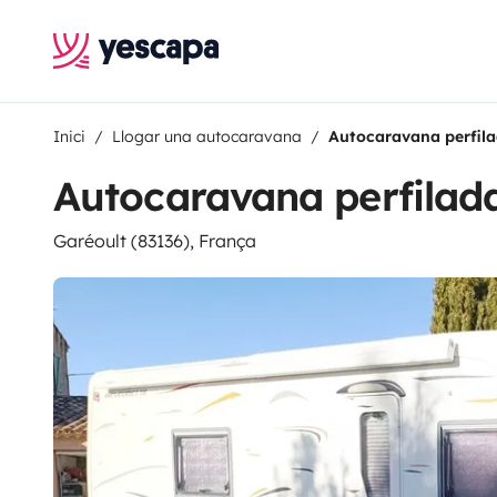
Inici
Llogar una autocaravana
Autocaravana perfil
Autocaravana perfilad
Garéoult (83136), França