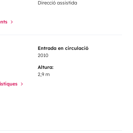
Direcció assistida
ents
Entrada en circulació
2010
Altura:
2,9 m
rístiques