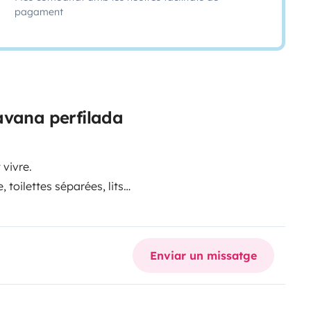
pagament
avana perfilada
 vivre.
 toilettes séparées, lits
out le nécessaire pour la cuisine.
nt pour de superbes découvertes
Enviar un missatge