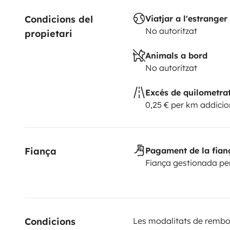
Condicions del 
Viatjar a l'estranger
No autoritzat
propietari
Animals a bord
No autoritzat
Excés de quilometra
0,25 € per km addicio
Fiança
Pagament de la fian
Fiança gestionada pe
Condicions 
Les modalitats de rembor