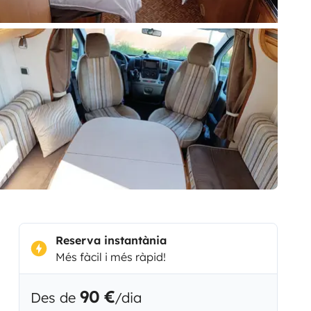
Reserva instantània
Més fàcil i més ràpid!
90 €
Des de
/dia