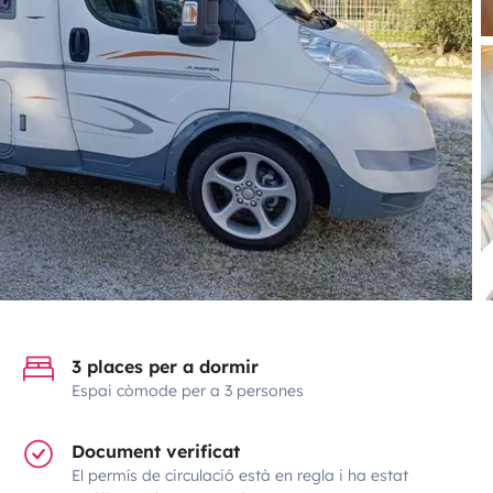
3 places per a dormir
Espai còmode per a 3 persones
Document verificat
El permís de circulació està en regla i ha estat