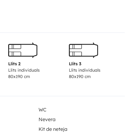
Llits 2
Llits 3
Llits individuals
Llits individuals
80x190 cm
80x190 cm
WC
Nevera
Kit de neteja