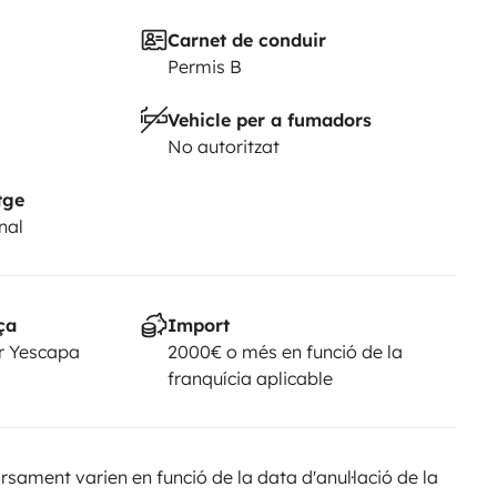
Carnet de conduir
Permis B
Vehicle per a fumadors
No autoritzat
tge
nal
ça
Import
r Yescapa
2000€ o més en funció de la
franquícia aplicable
sament varien en funció de la data d'anul·lació de la