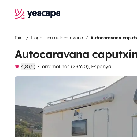
Inici
Llogar una autocaravana
Autocaravana caputxi
Autocaravana caputxina
4,8 (5)
Torremolinos (29620), Espanya