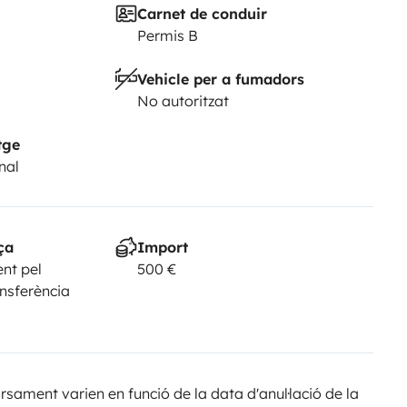
Carnet de conduir
Permis B
Vehicle per a fumadors
No autoritzat
tge
nal
ça
Import
nt pel
500 €
ansferència
sament varien en funció de la data d'anul·lació de la