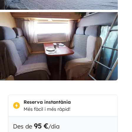
Reserva instantània
Més fàcil i més ràpid!
95 €
Des de
/dia