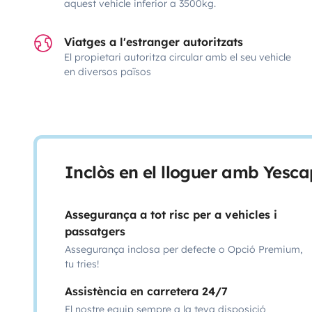
aquest vehicle inferior a 3500kg.
Viatges a l'estranger autoritzats
El propietari autoritza circular amb el seu vehicle
en diversos països
Inclòs en el lloguer amb Yesca
Assegurança a tot risc per a vehicles i
passatgers
Assegurança inclosa per defecte o Opció Premium,
tu tries!
Assistència en carretera 24/7
El nostre equip sempre a la teva disposició