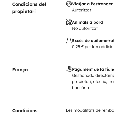
Condicions del 
Viatjar a l'estranger
Autoritzat
propietari
Animals a bord
No autoritzat
Excés de quilometra
0,25 € per km addicio
Fiança
Pagament de la fian
Gestionada directame
propietari, efectiu, tr
bancària
Condicions 
Les modalitats de rembor