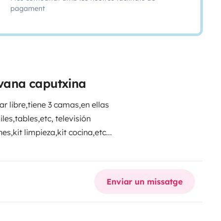
pagament
avana caputxina
r libre,tiene 3 camas,en ellas
es,tables,etc, televisión
s,kit limpieza,kit cocina,etc...
Enviar un missatge