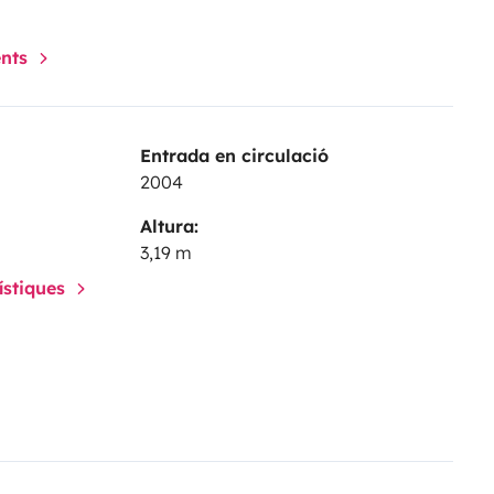
ents
Entrada en circulació
2004
Altura:
3,19 m
rístiques