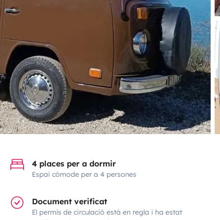
4 places per a dormir
Espai còmode per a 4 persones
Document verificat
El permís de circulació està en regla i ha estat