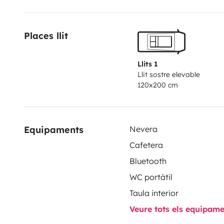
exclusivement avec chauffeur
, afin de garantir con
véhicule de collection.
Chaque prestation est personna
Places llit
événement.
📩
Contactez-nous
pour plus d’information
Llits 1
Llit sostre elevable
120x200 cm
Equipaments
Nevera
Cafetera
Bluetooth
WC portàtil
Taula interior
Veure tots els equipam