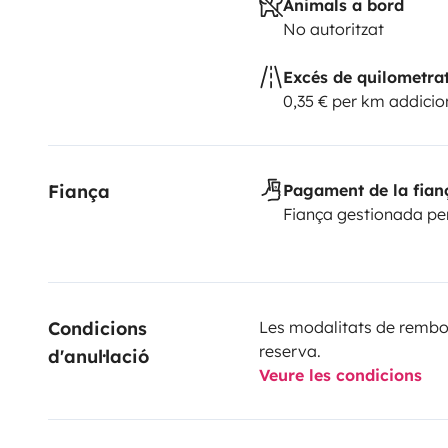
Animals a bord
No autoritzat
Excés de quilometra
0,35 € per km addicio
Fiança
Pagament de la fian
Fiança gestionada pe
Condicions 
Les modalitats de rembor
reserva.
d'anul·lació
Veure les condicions