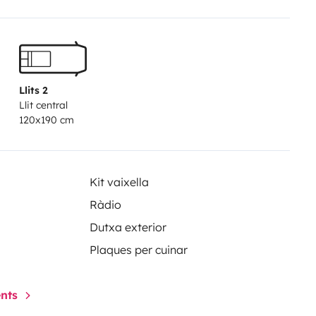
fort, sécurité et respect de ce
lisée selon vos besoins et votre
s et disponibilités .
Llits 2
Llit central
120x190 cm
Kit vaixella
Ràdio
Dutxa exterior
Plaques per cuinar
ents