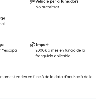
Vehicle per a fumadors
No autoritzat
tge
nal
ça
Import
r Yescapa
2000€ o més en funció de la
franquícia aplicable
sament varien en funció de la data d'anul·lació de la