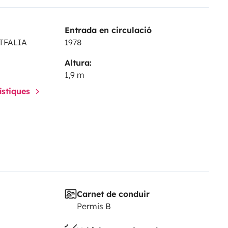
Entrada en circulació
STFALIA
1978
Altura:
1,9 m
rístiques
Carnet de conduir
Permis B