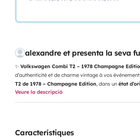
alexandre et presenta la seva 
✨
Volkswagen Combi T2 – 1978 Champagne Editi
d’authenticité et de charme vintage à vos événement
T2 de 1978 – Champagne Edition
, dans un
état d’o
Veure la descripció
icône intemporelle, ce véhicule rare séduit par son élé
unique.
Parfait pour :
💍
Mariages
(arrivée des mariés
élégant)
🎬
Tournages de films, clips ou publicités

privés ou professionnels
Conservé dans sa configura
une ambiance chaleureuse et authentique, idéale pou
Característiques
moments ou apporter une signature visuelle forte à v