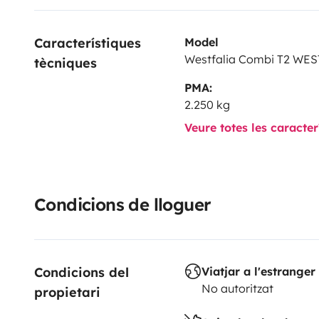
Característiques 
Model
Westfalia Combi T2 WE
tècniques
PMA:
2.250 kg
Veure totes les caracte
Condicions de lloguer
Condicions del 
Viatjar a l'estranger
No autoritzat
propietari