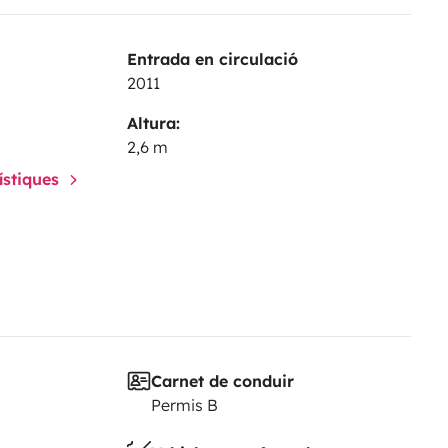
Entrada en circulació
2011
Altura:
2,6 m
rístiques
Carnet de conduir
Permis B