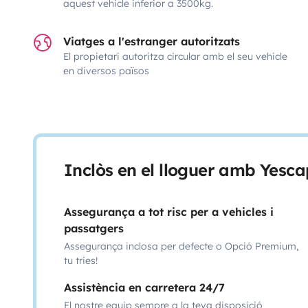
aquest vehicle inferior a 3500kg.
Viatges a l'estranger autoritzats
El propietari autoritza circular amb el seu vehicle
en diversos països
Inclòs en el lloguer amb Yesca
Assegurança a tot risc per a vehicles i
passatgers
Assegurança inclosa per defecte o Opció Premium,
tu tries!
Assistència en carretera 24/7
El nostre equip sempre a la teva disposició