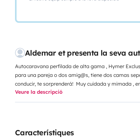
Aldemar et presenta la seva au
Autocaravana perfilada de alta gama , Hymer Exclusiv
para una pareja o dos amig@s, tiene dos camas sep
conducir, te sorprenderá! Muy cuidada y mimada , en 
Veure la descripció
ducha separada con mampara , calefaccion y agua cali
nevera grande con congelador y un enorme garaje par
tenemos mucho cariño y nos gustaría que la gente l
nosotros , con cuidado, amor y pasión.
Característiques