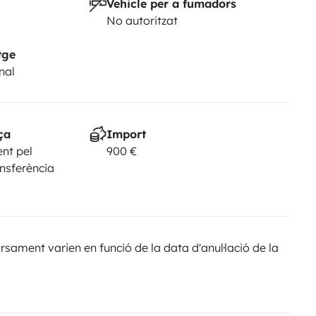
Vehicle per a fumadors
No autoritzat
tge
nal
ça
Import
nt pel
900 €
ansferència
sament varien en funció de la data d'anul·lació de la