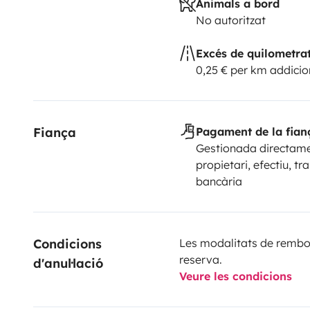
Animals a bord
No autoritzat
Excés de quilometra
0,25 € per km addicio
Fiança
Pagament de la fian
Gestionada directame
propietari, efectiu, tr
bancària
Condicions 
Les modalitats de rembor
reserva.
d'anul·lació
Veure les condicions