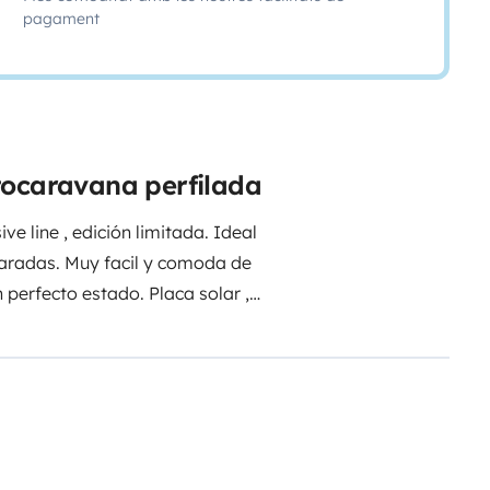
pagament
tocaravana perfilada
e line , edición limitada. Ideal
aradas. Muy facil y comoda de
perfecto estado. Placa solar ,
ente, asientos giratorios, la
a sus cosas o bicicletas. Le
a disfrute como hacemos