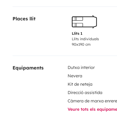
Places llit
Llits 1
Llits individuals
90x190 cm
Equipaments
Dutxa interior
Nevera
Kit de neteja
Direcció assistida
Càmera de marxa enrer
Veure tots els equipam