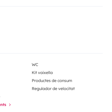
WC
Kit vaixella
Productes de consum
Regulador de velocitat
e
ents