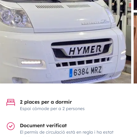
2 places per a dormir
Espai còmode per a 2 persones
Document verificat
El permís de circulació està en regla i ha estat