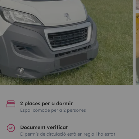
2 places per a dormir
Espai còmode per a 2 persones
Document verificat
El permís de circulació està en regla i ha estat