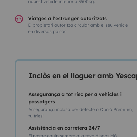
aquest vehicle inferior a 3500kg.
Viatges a l'estranger autoritzats
El propietari autoritza circular amb el seu vehicle
en diversos països
Inclòs en el lloguer amb Yesca
Assegurança a tot risc per a vehicles i
passatgers
Assegurança inclosa per defecte o Opció Premium,
tu tries!
Assistència en carretera 24/7
El nostre equip sempre a la teva disposició