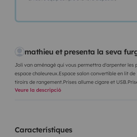
mathieu et presenta la seva fu
Joli van aménagé qui vous permettra d'arpenter les 
espace chaleureux.
Espace salon convertible en lit de
tiroirs de rangement.
Prises allume cigare et USB.
Pris
Veure la descripció
raccordable à l'évier.
Nécessaire de cuisine et vaisselle
couverts - condiments ... etc).
Kit de nettoyage.
Plaque
propres fournis.
Réfrigérateur Dometic.
Autres service
Comme chaque projet de voyage est unique, n'hésitez
fasse ensemble le point sur vos besoins et préparer a
Característiques