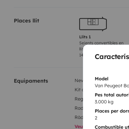
Places llit
Llits 1
Seients convertibles en
llits
Caracterís
140x190 cm
Model
Equipaments
Nevera
Van Peugeot B
Kit de neteja
Pes total auto
Regulador de velocitat
3.000 kg
Radar de marxa enrere
Places per dor
Ràdio
2
Veure tots els equipam
Combustible uti