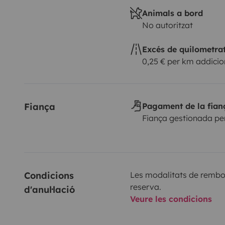
Animals a bord
No autoritzat
Excés de quilometra
0,25 € per km addicio
Fiança
Pagament de la fian
Fiança gestionada pe
Condicions 
Les modalitats de rembor
reserva.
d'anul·lació
Veure les condicions