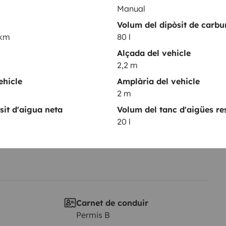
Manual
Volum del dipòsit de carbu
 km
80 l
Entrada en circulació
2016
Alçada del vehicle
2,2 m
Altura:
ehicle
Amplària del vehicle
2,2 m
2 m
rístiques
sit d'aigua neta
Volum del tanc d'aigües re
20 l
Carnet de conduir
Permis B