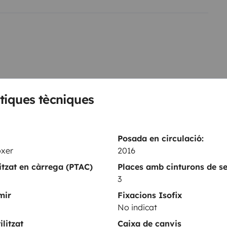
tiques tècniques
Posada en circulació:
Kit vaixella
oxer
2016
Direcció assistida
ritzat en càrrega (PTAC)
Places amb cinturons de s
Tancament centralitzat
3
GPS
mir
Fixacions Isofix
No indicat
ents
litzat
Caixa de canvis