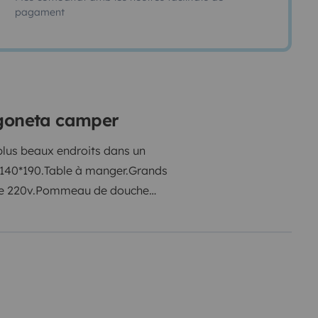
pagament
rgoneta camper
plus beaux endroits dans un
 140*190.
Table à manger.
Grands
e 220v.
Pommeau de douche
 fourni (casserole - poêle -
 de cuisson double feux.
Draps
s et matériels sur demande !
 pas à m'appeler pour que l'on
u mieux votre séjour ;)