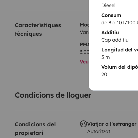
Diesel
Consum
de 8 a 10 l/100
Característiques 
Model
Van Peugeot Boxer
Additiu
tècniques
Cap additiu
PMA:
Longitud del v
3.000 kg
5 m
Veure totes les caracte
Volum del dipò
20 l
Condicions de lloguer
Condicions del 
Viatjar a l'estranger
Autoritzat
propietari