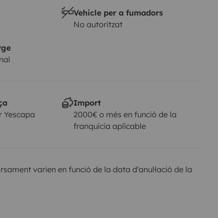
Vehicle per a fumadors
No autoritzat
tge
nal
ça
Import
r Yescapa
2000€ o més en funció de la
franquícia aplicable
sament varien en funció de la data d'anul·lació de la