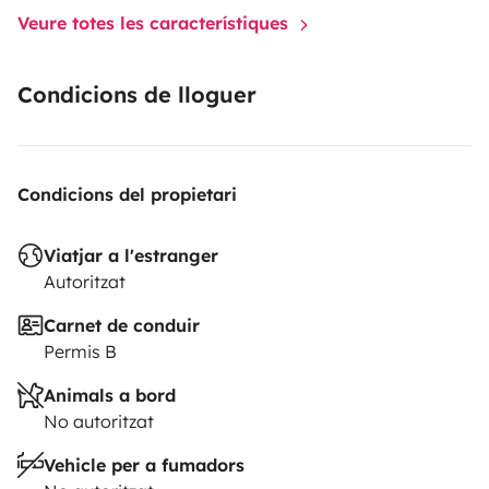
Veure totes les característiques
autres informations
Johann et Laurene
Condicions de lloguer
Condicions del propietari
Viatjar a l'estranger
Autoritzat
Carnet de conduir
Permis B
Animals a bord
No autoritzat
Vehicle per a fumadors