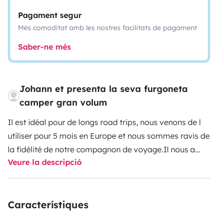
Pagament segur
Més comoditat amb les nostres facilitats de pagament
Saber-ne més
Johann et presenta la seva furgoneta
camper gran volum
Il est idéal pour de longs road trips, nous venons de l
utiliser pour 5 mois en Europe et nous sommes ravis de
la fidélité de notre compagnon de voyage.
Il nous a
Veure la descripció
offert tout le confort que nous avions besoin, en nous
permettant de nous tenir debout partout et un bel
espace de vie à bord.
Il est aussi très pratique avec ses
Característiques
2 lits doubles distincts et séparés par une porte si
besoin.
Enfin, le fait que la douche soit séparée des WC