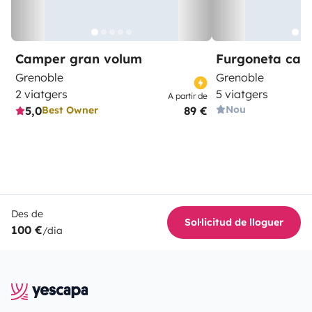
Camper gran volum
Furgoneta ca
Grenoble
Grenoble
2 viatgers
5 viatgers
A partir de
Nou
5,0
89 €
Best Owner
Des de
Sol·licitud de lloguer
100 €
/dia