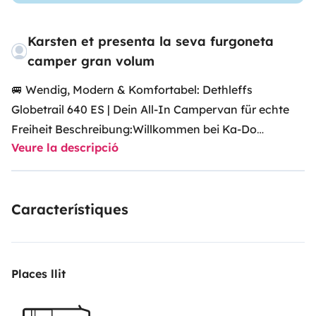
Karsten et presenta la seva furgoneta
camper gran volum
​🚐
Wendig, Modern & Komfortabel: Dethleffs
Globetrail 640 ES | Dein All-In Campervan für echte
Freiheit
​
Beschreibung:
Willkommen bei Ka-Do
Veure la descripció
Wohnmobile in Mettingen!
​Du willst maximale Freiheit
beim Reisen, möchtest aber auch mal durch engere
Gassen an der Küste oder Bergpässe fahren? Unser
Característiques
Dethleffs Globetrail 640 ES
bietet dir genau das: Die
Agilität eines Vans gepaart mit dem gewohnten
Komfort eines Dethleffs.
​Dieser Fahrzeugtyp ist der
Liebling für Paare oder Alleinreisende, die Wert auf ein
Places llit
modernes Ambiente und ein erstklassiges Fahrgefühl
legen. Er ist wendig genug für Städtetrips und