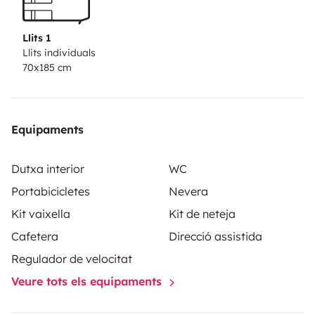
gleichzeitig autark genug für die einsame Natur.
Warum
unser Dethleffs Globetrail?
Schlafen wie zu Hause:
Die
Llits 1
Längsbetten im Heck bieten hervorragenden
Llits individuals
70x185 cm
Schlafkomfort ohne lästiges Klettern.
Durchdachtes
Raumkonzept:
Eine voll ausgestattete Küchenzeile, ein
cleveres Schwenkbad mit Dusche und eine gemütliche
Sitzgruppe machen den Innenraum extrem funktional.
Equipaments
Einfaches Handling:
Dank der kompakten Maße fährt
sich der Globetrail fast wie ein PKW – inklusive
Dutxa interior
WC
Rückfahrkamera und Navi für entspanntes Ankommen.
Portabicicletes
Nevera
Stauraum-Profi:
Unter den Betten im Heck findet alles
Kit vaixella
Kit de neteja
Platz, was du für dein Outdoor-Abenteuer brauchst.
Cafetera
Direcció assistida
Das „Ka-Do All-Inclusive-Versprechen“
Wir möchten,
Regulador de velocitat
dass dein Urlaub an der Haustür beginnt. Vergiss
Veure tots els equipaments
versteckte Gebühren für Campingstühle oder Besteck!
Bei uns mietest du nach dem Motto:
Einsteigen und