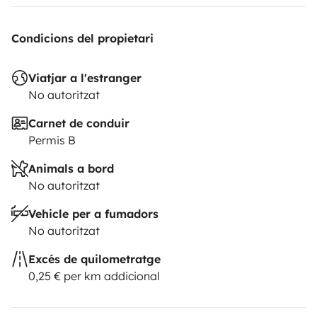
der Übergabe, damit du alle Funktionen deines
Dethleffs sicher beherrschst.
​Hast du Fragen oder
Condicions del propietari
möchtest direkt buchen? Schreib uns einfach eine
Nachricht!
Wir freuen uns darauf, dich auf die Reise zu
Viatjar a l'estranger
schicken!
​Dein Team von Ka-Do Wohnmobile
Karsten
No autoritzat
Dobben
Carnet de conduir
Permis B
Animals a bord
No autoritzat
Vehicle per a fumadors
No autoritzat
Excés de quilometratge
0,25 € per km addicional