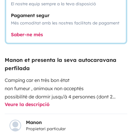
El nostre equip sempre a la teva disposició
Pagament segur
Més comoditat amb les nostres facilitats de pagament
Saber-ne més
Manon et presenta la seva autocaravana
perfilada
Camping car en très bon état
non fumeur , animaux non acceptés
possibilité de dormir jusqu’à 4 personnes (dont 2
Veure la descripció
enfants ) grand lit au fond fixe et lit dînette
nous pouvons si besoin vous mettre à disposition une
grande tente (pièce de vie et deux chambres) ou une
Manon
Propietari particular
simple petite tente une personne