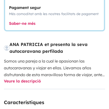
Pagament segur
Més comoditat amb les nostres facilitats de pagament
Saber-ne més
ANA PATRICIA et presenta la seva
autocaravana perfilada
Somos una pareja a la cual le apasionan las
autocaravanas y viajar en ellas. Llevamos años
disfrutando de esta maravillosa forma de viajar, antes
Veure la descripció
con vehículos de alquiler, y ahora con nuestra propia
autocaravana recién adquirida y nuevecita.
La
autocaravana que hemos adquirido reúne todo lo que
Característiques
creemos hace una autocaravana cómoda para vivir y
viajar. Tiene una cama isla enorme de muy fácil acceso