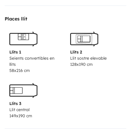
y otra que se baja de forma automática desde el
techo, para que no ocupe espacio en el día a día. La
Places llit
zona de salón es muy amplia permitiendo comer y
disfrutar de ella a 5 personas sin apreturas. Es fácil de
conducir y aparcar, siempre teniendo en cuenta sus
dimensiones, por lo que no requiere mucho
Llits 1
Llits 2
esfuerzo.
Estaremos encantados de responder
Seients convertibles en
Llit sostre elevable
llits
128x190 cm
cualquier duda que tengáis sobre el funcionamiento
58x216 cm
del vehículo o sobre las diversas rutas que vayáis a
hacer, ya que tenemos una amplia experiencia.
Llits 3
Llit central
149x190 cm