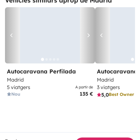
Vehicles similars aprop de Madrid
Autocaravana Perfilada
Autocaravana 
Madrid
Madrid
5 viatgers
3 viatgers
A partir de
135 €
Nou
5,0
Best Owner