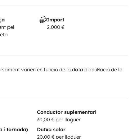
ça
Import
nt pel
2.000 €
geta
sament varien en funció de la data d'anul·lació de la
Conductor suplementari
30,00 € per lloguer
a i tornada)
Dutxa solar
20,00 € per lloguer