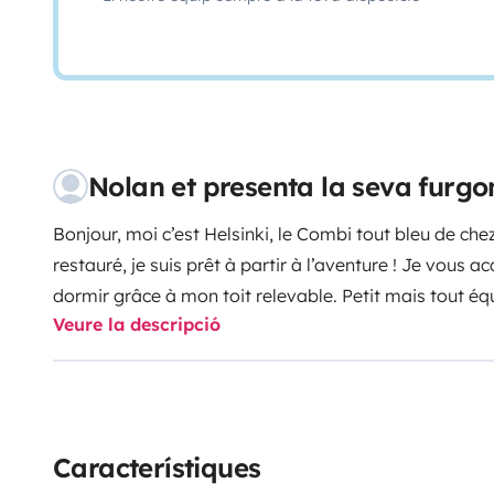
Nolan et presenta la seva furg
Bonjour, moi c’est Helsinki, le Combi tout bleu de c
restauré, je suis prêt à partir à l’aventure ! Je vous a
dormir grâce à mon toit relevable. Petit mais tout équi
Veure la descripció
pour des vacances vintage !
Característiques