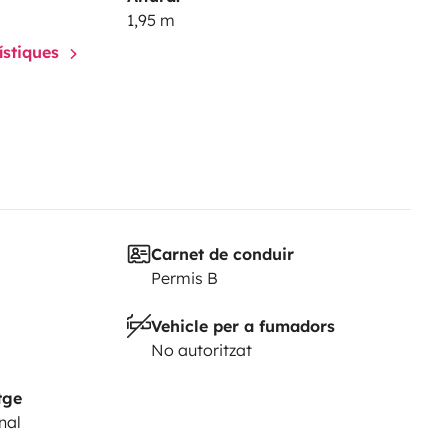
1,95 m
rístiques
Carnet de conduir
Permis B
Vehicle per a fumadors
No autoritzat
tge
nal