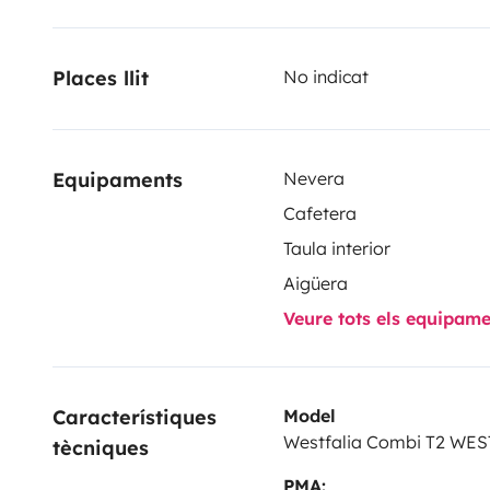
Places llit
No indicat
Equipaments
Nevera
Cafetera
Taula interior
Aigüera
Veure tots els equipam
Característiques 
Model
Westfalia Combi T2 WE
tècniques
PMA: