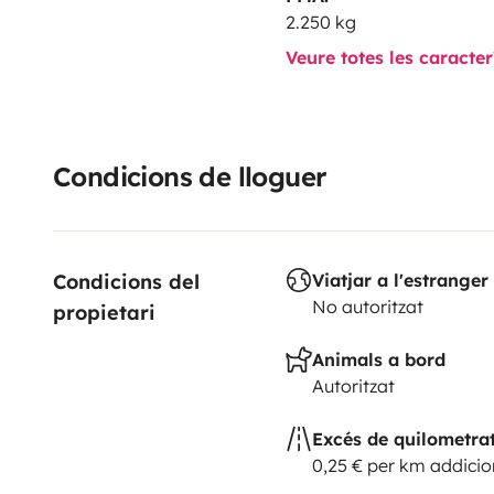
2.250 kg
Veure totes les caracte
Condicions de lloguer
Condicions del 
Viatjar a l'estranger
No autoritzat
propietari
Animals a bord
Autoritzat
Excés de quilometra
0,25 € per km addicio