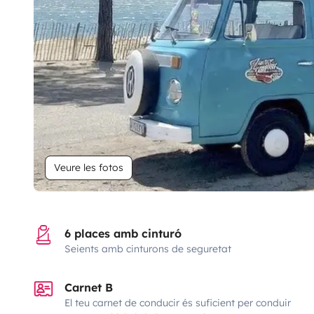
Veure les fotos
6 places amb cinturó
Seients amb cinturons de seguretat
Carnet B
El teu carnet de conducir és suficient per conduir