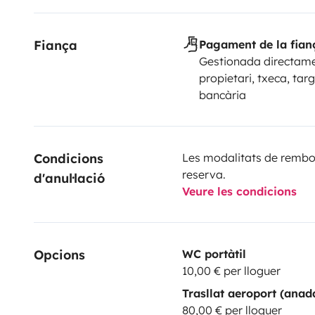
Fiança
Pagament de la fian
Gestionada directame
propietari, txeca, tar
bancària
Condicions 
Les modalitats de rembor
reserva.
d'anul·lació
Veure les condicions
Opcions
WC portàtil
10,00 € per lloguer
Trasllat aeroport (anad
80,00 € per lloguer