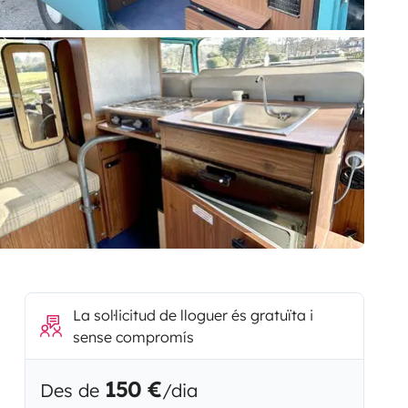
La sol·licitud de lloguer és gratuïta i
sense compromís
150 €
Des de
/dia