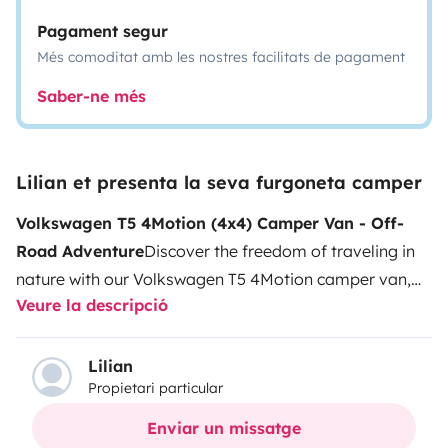
Pagament segur
Més comoditat amb les nostres facilitats de pagament
Saber-ne més
Lilian et presenta la seva furgoneta camper
Volkswagen T5 4Motion (4x4) Camper Van - Off-
Road Adventure
Discover the freedom of traveling in
nature with our Volkswagen T5 4Motion camper van,
Veure la descripció
specially equipped for off-road adventures. This robust
vehicle, powered by a 2.5 5-cylinder engine with 130
horsepower, is ideal for exploring less traveled
Lilian
Propietari particular
paths.
Vehicle
Features:
FeatureDescription
ModelVolkswagen T5
Enviar un missatge
4Motion (4x4)Engine2.5 5-cylinder, 130 horsepowerAll-