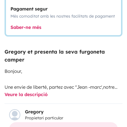
Pagament segur
Més comoditat amb les nostres facilitats de pagament
Saber-ne més
Gregory et presenta la seva furgoneta
camper
Bonjour,
Une envie de liberté, partez avec ''Jean -marc',notre
Veure la descripció
van t6.1 wesfalia kepler five,il passe presque partout
,ses grands atouts, vous garer en centre ville,passer
sous les barres de 2 m et payer comme une voiture sur
Gregory
Propietari particular
l'autoroute ...