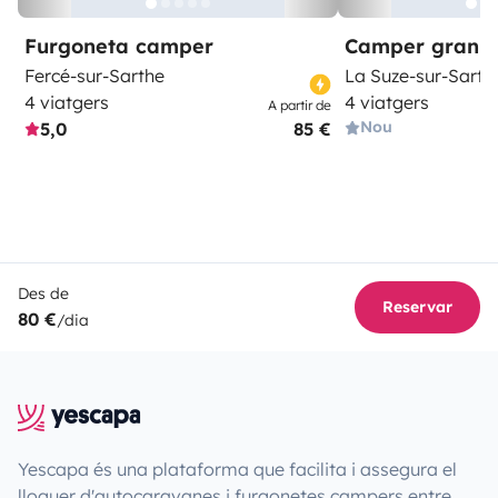
Furgoneta camper
Camper gran 
Fercé-sur-Sarthe
La Suze-sur-Sarth
4 viatgers
4 viatgers
A partir de
Nou
5,0
85 €
Des de
Reservar
80 €
/dia
Yescapa és una plataforma que facilita i assegura el
lloguer d'autocaravanes i furgonetes campers entre