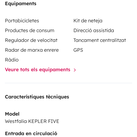
Equipaments
d'utilisation ou de sa ventilation lors de plus forte
chaleur...
Portabicicletes
Kit de neteja
Productes de consum
Direcció assistida
Bref ,tout est réuni pour s' initier au road trip et de
Regulador de velocitat
Tancament centralitzat
passer d'agréables moments en solo ,en amoureux, en
Radar de marxa enrere
GPS
famille..
C'est un van 5 places 4 couchages mais possibilité de
Ràdio
rajouter une tente à côté pour les plus grandes famille
Veure tots els equipaments
comme la nôtre☺️
Alors à très vite j'espère 🤩🏖☀️🥳
Característiques tècniques
Model
Westfalia KEPLER FIVE
Entrada en circulació