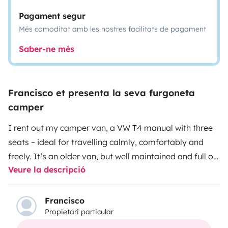
Pagament segur
Més comoditat amb les nostres facilitats de pagament
Saber-ne més
Francisco et presenta la seva furgoneta
camper
I rent out my camper van, a VW T4 manual with three
seats – ideal for travelling calmly, comfortably and
freely. It’s an older van, but well maintained and full of
Veure la descripció
charm.
Very easy to drive and manoeuvre, perfect for
long road trips or getting around towns and cities.
Thanks to its height (2.10m), you can park it like a
Francisco
Propietari particular
regular car and won’t have trouble in most parking
areas.
Equipment:
Sofa bed below + upper bed in pop-