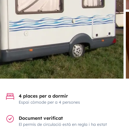
4 places per a dormir
Espai còmode per a 4 persones
Document verificat
El permís de circulació està en regla i ha estat