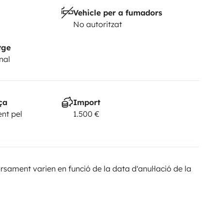
Vehicle per a fumadors
No autoritzat
tge
nal
ça
Import
nt pel
1.500 €
sament varien en funció de la data d'anul·lació de la