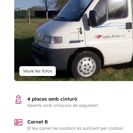
Veure les fotos
4 places amb cinturó
Seients amb cinturons de seguretat
Carnet B
El teu carnet de conducir és suficient per conduir