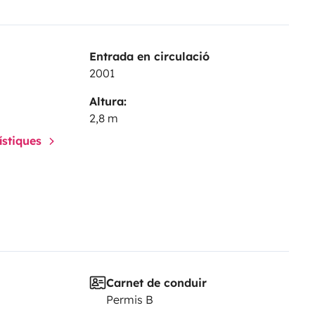
Entrada en circulació
2001
Altura:
2,8 m
rístiques
Carnet de conduir
Permis B