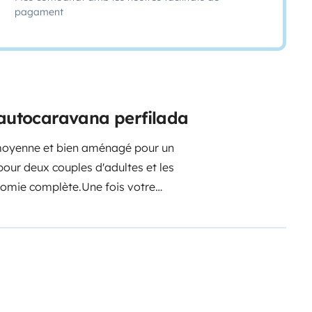
pagament
 autocaravana perfilada
 moyenne et bien aménagé pour un
pour deux couples d'adultes et les
nomie complète.
Une fois votre
ur définir vos besoins.