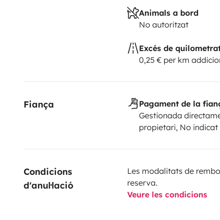
Animals a bord
No autoritzat
Excés de quilometra
0,25 € per km addicio
Fiança
Pagament de la fian
Gestionada directame
propietari, No indicat
Condicions 
Les modalitats de rembor
reserva.
d'anul·lació
Veure les condicions