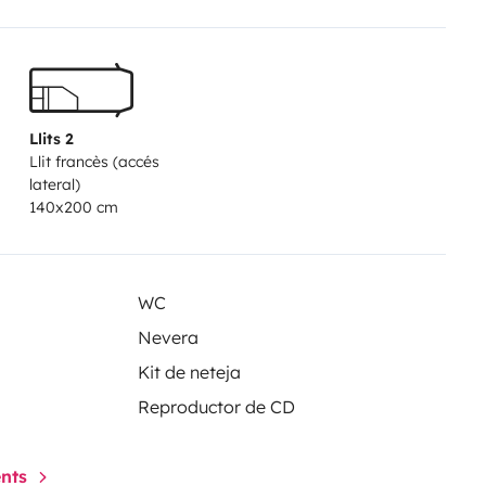
Llits 2
Llit francès (accés
lateral)
140x200 cm
WC
Nevera
Kit de neteja
Reproductor de CD
ents