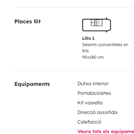
Places llit
Llits 1
Seients convertibles en
llits
90x180 cm
Equipaments
Dutxa interior
Portabicicletes
Kit vaixella
Direcció assistida
Calefacció
Veure tots els equipam