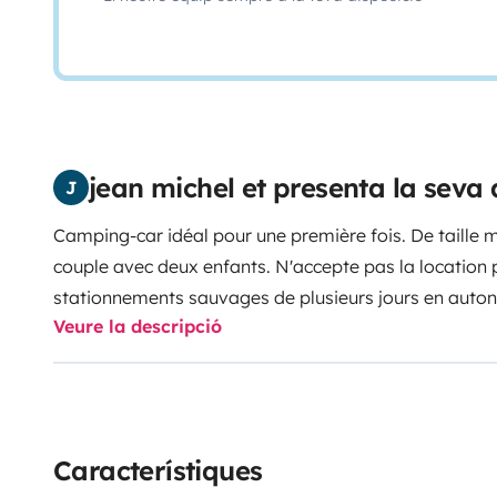
jean michel et presenta la seva
J
Camping-car idéal pour une première fois. De taille
couple avec deux enfants. N'accepte pas la location 
stationnements sauvages de plusieurs jours en auto
Veure la descripció
demande acceptée, n’hésitez pas à nous contacter po
Característiques