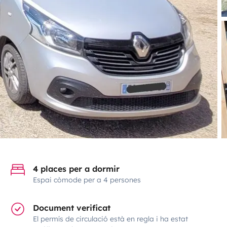
4 places per a dormir
Espai còmode per a 4 persones
Document verificat
El permís de circulació està en regla i ha estat