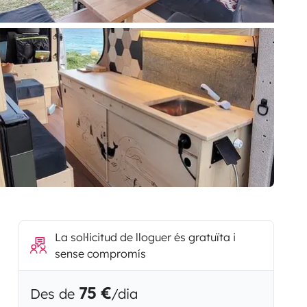
La sol·licitud de lloguer és gratuïta i
sense compromís
75 €
Des de
/dia