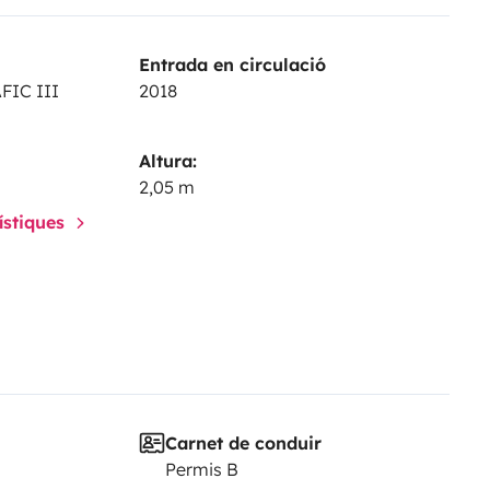
Entrada en circulació
FIC III
2018
Altura:
2,05 m
rístiques
Carnet de conduir
Permis B