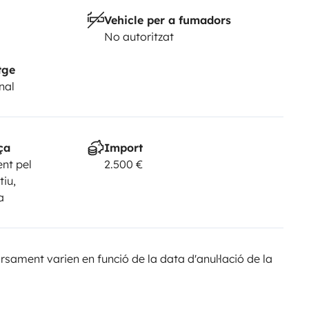
Vehicle per a fumadors
No autoritzat
tge
nal
ça
Import
nt pel
2.500 €
tiu,
a
sament varien en funció de la data d'anul·lació de la