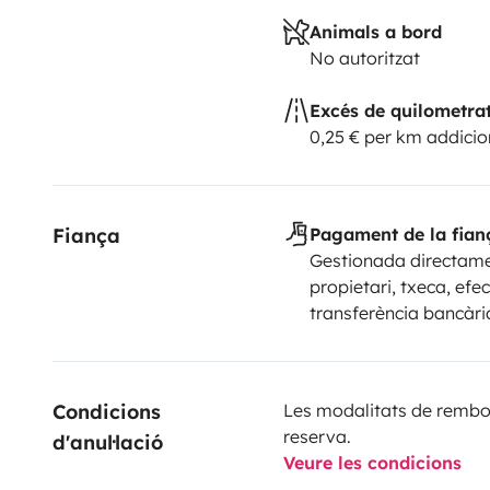
Animals a bord
No autoritzat
Excés de quilometra
0,25 € per km addicio
Fiança
Pagament de la fian
Gestionada directame
propietari, txeca, efec
transferència bancàri
Condicions 
Les modalitats de rembor
reserva.
d'anul·lació
Veure les condicions