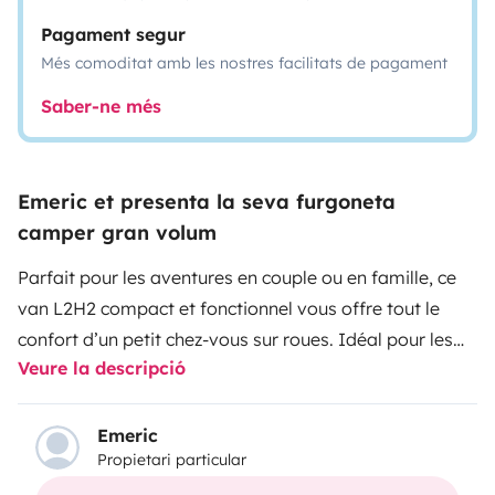
Pagament segur
Més comoditat amb les nostres facilitats de pagament
Saber-ne més
Emeric et presenta la seva furgoneta
camper gran volum
Parfait pour les aventures en couple ou en famille, ce
van L2H2 compact et fonctionnel vous offre tout le
confort d’un petit chez-vous sur roues. Idéal pour les
Veure la descripció
courts ou longs séjours, il est entièrement équipé pour
une vie en autonomie, été comme hiver.
🔹
Caractéristiques :
Emeric
Propietari particular
Lit double 160x190 cm
+
lit enfant d’appoint
Douche intérieure
&
toilettes