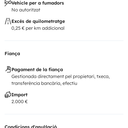
Vehicle per a fumadors
No autoritzat
Excés de quilometratge
0,25 € per km addicional
Fiança
Pagament de la fiança
Gestionada directament pel propietari, txeca,
transferència bancària, efectiu
Import
2.000 €
Condicions d'anul·lació