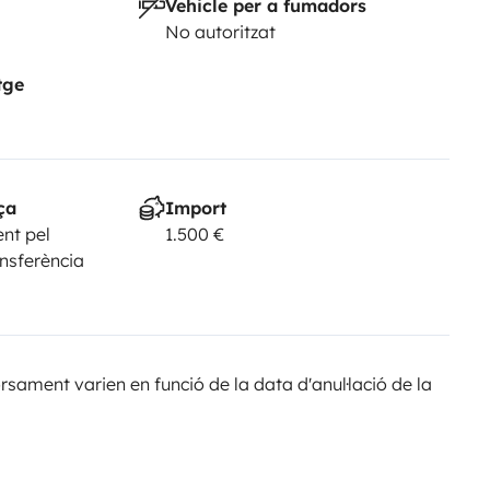
Vehicle per a fumadors
No autoritzat
tge
ça
Import
nt pel
1.500 €
ansferència
sament varien en funció de la data d'anul·lació de la