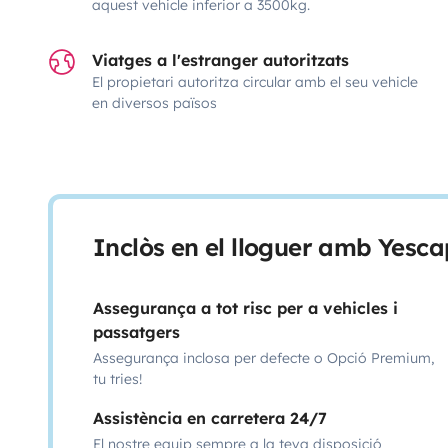
aquest vehicle inferior a 3500kg.
Viatges a l'estranger autoritzats
El propietari autoritza circular amb el seu vehicle
en diversos països
Inclòs en el lloguer amb Yesca
Assegurança a tot risc per a vehicles i
passatgers
Assegurança inclosa per defecte o Opció Premium,
tu tries!
Assistència en carretera 24/7
El nostre equip sempre a la teva disposició