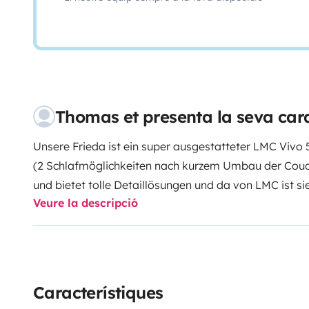
Thomas et presenta la seva ca
Unsere Frieda ist ein super ausgestatteter LMC Vivo 
(2 Schlafmöglichkeiten nach kurzem Umbau der Couch
und bietet tolle Detaillösungen und da von LMC ist si
Veure la descripció
Geschirr, Töpfe und eine Grundausstattung an Kochut
großer Kühlschrank. Hängeschränke rundumlaufend 
Kaltschaummatratzen für einen erholsamen Schlaf, d
könnt Ihr mit einer Tür abtrennen, 3er-Etagenbett (197
Flachbildschirmfernseher mit DVD-Player.
Frieda mach
Característiques
auch Big foots und einen Mover zum Rangieren. Ein 