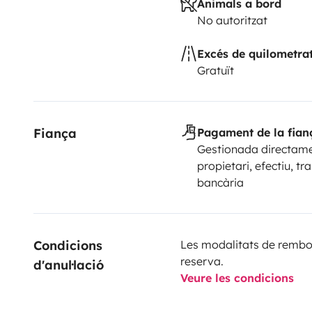
Animals a bord
No autoritzat
Excés de quilometra
Gratuït
Fiança
Pagament de la fian
Gestionada directame
propietari, efectiu, tr
bancària
Condicions 
Les modalitats de rembor
reserva.
d'anul·lació
Veure les condicions