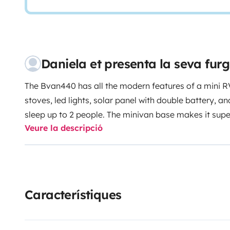
Daniela et presenta la seva fu
The Bvan440 has all the modern features of a mini R
stoves, led lights, solar panel with double battery, 
sleep up to 2 people. The minivan base makes it super
Veure la descripció
economical on gas too - fantastic for exploring the be
Característiques