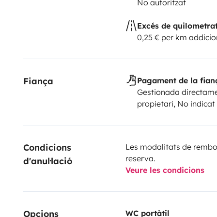
No autoritzat
Excés de quilometra
0,25 € per km addicio
Fiança
Pagament de la fian
Gestionada directame
propietari, No indicat
Condicions 
Les modalitats de rembor
reserva.
d'anul·lació
Veure les condicions
Opcions
WC portàtil