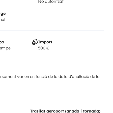
No autoritzat
tge
nal
ça
Import
nt pel
500 €
sament varien en funció de la data d'anul·lació de la
Trasllat aeroport (anada i tornada)