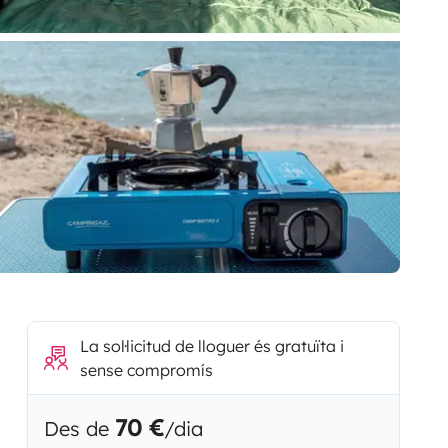
La sol·licitud de lloguer és gratuïta i
sense compromís
70 €
Des de
/dia