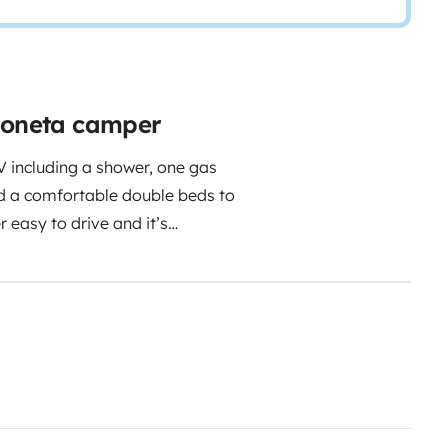
rgoneta camper
V including a shower, one gas
and a comfortable double beds to
 easy to drive and it’s
st of the Sardinia!