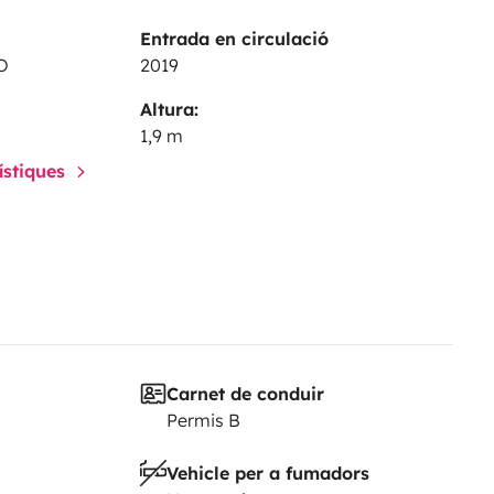
Entrada en circulació
O
2019
Altura:
1,9 m
rístiques
Carnet de conduir
Permis B
Vehicle per a fumadors