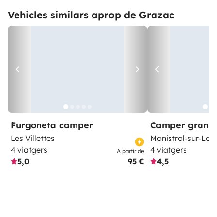
Vehicles similars aprop de Grazac
Furgoneta camper
Camper gran 
Les Villettes
Monistrol-sur-Loir
4 viatgers
4 viatgers
A partir de
5,0
95 €
4,5