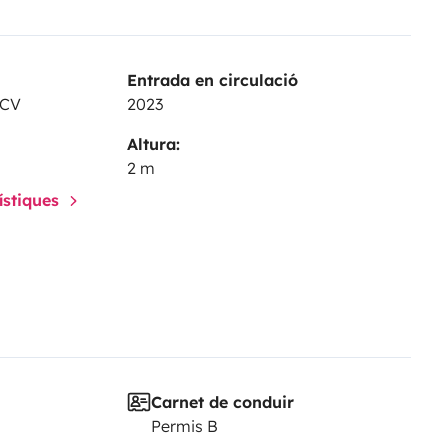
Entrada en circulació
 CV
2023
Altura:
2 m
rístiques
Carnet de conduir
Permis B