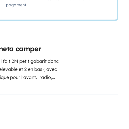
pagament
goneta camper
l fait 2M petit gabarit donc
elevable et 2 en bas ( avec
que pour l’avant. radio,
aque à gaz. douche extérieur avec
portatif. Réservoir eau propre et
age webasto. Les 2 Sièges avant