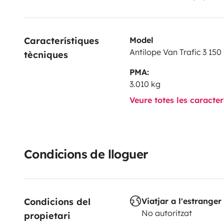
Característiques 
Model
Antilope Van Trafic 3 150
tècniques
PMA:
3.010 kg
Veure totes les caracte
Condicions de lloguer
Condicions del 
Viatjar a l'estranger
No autoritzat
propietari