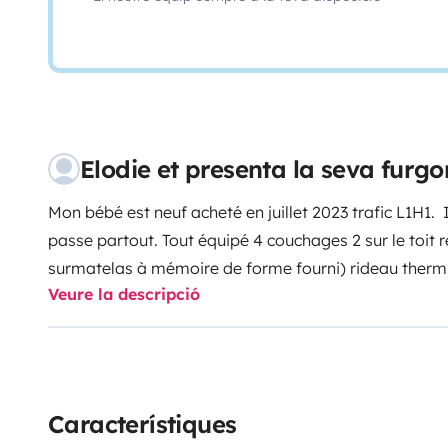
Elodie et presenta la seva fur
Mon bébé est neuf acheté en juillet 2023 trafic L1H1. I
passe partout. Tout équipé 4 couchages 2 sur le toit r
surmatelas à mémoire de forme fourni) rideau thermi
Veure la descripció
Bluetooth, Clim, petit frigo avec freezer, évier et pl
rideau à poser sur le haillon. Eau chaude intégré. Wc 
eaux usées . Auvent avec table et 4 chaises. Chauff
pivotant. Nécessaire de cuisine.
Característiques