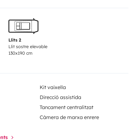
Llits 2
Llit sostre elevable
130x190 cm
Kit vaixella
Direcció assistida
Tancament centralitzat
Càmera de marxa enrere
ents