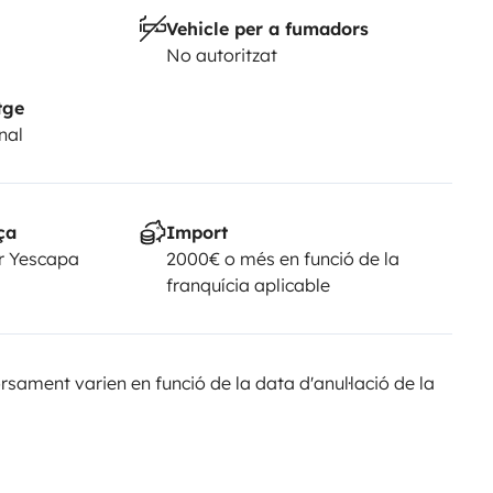
Vehicle per a fumadors
No autoritzat
tge
nal
ça
Import
r Yescapa
2000€ o més en funció de la
franquícia aplicable
sament varien en funció de la data d'anul·lació de la