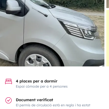
4 places per a dormir
Espai còmode per a 4 persones
Document verificat
El permís de circulació està en regla i ha estat