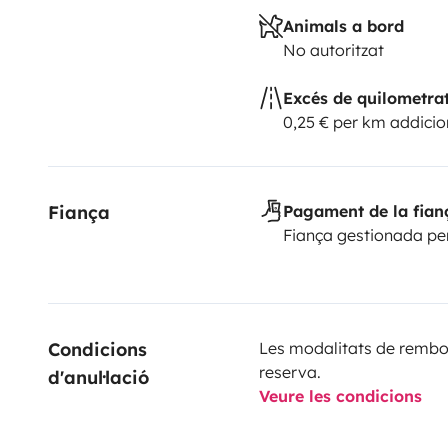
Animals a bord
No autoritzat
Excés de quilometra
0,25 € per km addicio
Fiança
Pagament de la fian
Fiança gestionada pe
Condicions 
Les modalitats de rembor
reserva.
d'anul·lació
Veure les condicions