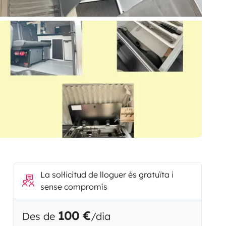
La sol·licitud de lloguer és gratuïta i
sense compromís
100 €
Des de
/dia