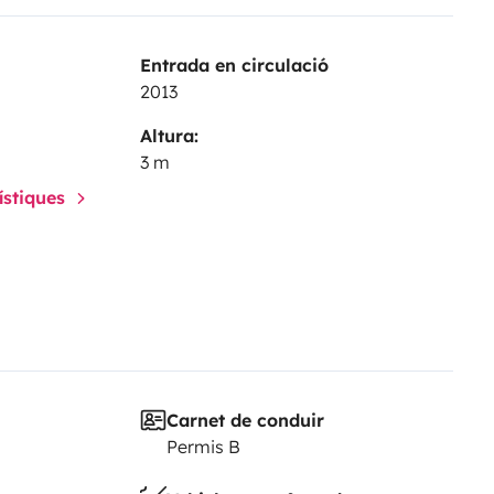
 par satellite, à positionnement
s vacances à bord :)
Entrada en circulació
2013
Altura:
3 m
rístiques
Carnet de conduir
Permis B