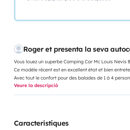
Roger et presenta la seva auto
Vous louez un superbe Camping Car Mc Louis Nevis 
Ce modèle récent est en excellent état et bien entret
Avec tout le confort pour des balades de 1 à 4 perso
Veure la descripció
niveau d'équipement
Disposant d'une suite parentale, vous passerez de dou
grande dimension équipé d'une literie de qualité
Un deuxième lit de grande dimension situé au dessus
facilement accessible car équipé d'une échelle escam
Característiques
filet de sécurité.