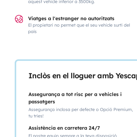
aquest vehicle inferior a 3500kg.
Viatges a l'estranger no autoritzats
El propietari no permet que el seu vehicle surti del
país
Inclòs en el lloguer amb Yesca
Assegurança a tot risc per a vehicles i
passatgers
Assegurança inclosa per defecte o Opció Premium,
tu tries!
Assistència en carretera 24/7
El nostre equip sempre a la teva disposició