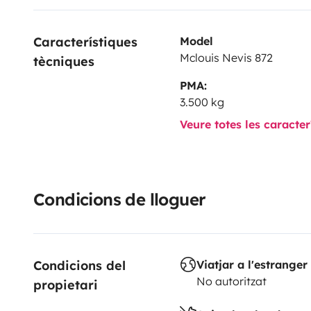
Le camping-car est également équipé de la télévision
automatique, de quoi passer assurément d'excellente
Característiques 
Model
Mclouis Nevis 872
tècniques
PMA:
3.500 kg
Veure totes les caracte
Condicions de lloguer
Condicions del 
Viatjar a l'estranger
No autoritzat
propietari