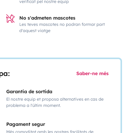
verificat pel nostre equip
No s'admeten mascotes
Les teves mascotes no podran formar part
d'aquest viatge
pa:
Saber-ne més
Garantia de sortida
El nostre equip et proposa alternatives en cas de
problema a l'últim moment.
Pagament segur
Més comoditat amb les nostres facilitats de