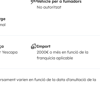
Vehicle per a fumadors
No autoritzat
tge
nal
ça
Import
r Yescapa
2000€ o més en funció de la
franquícia aplicable
sament varien en funció de la data d'anul·lació de la