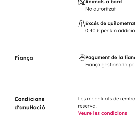
Animals a bord
No autoritzat
Excés de quilometra
0,40 € per km addicio
Fiança
Pagament de la fian
Fiança gestionada pe
Condicions 
Les modalitats de rembor
reserva.
d'anul·lació
Veure les condicions