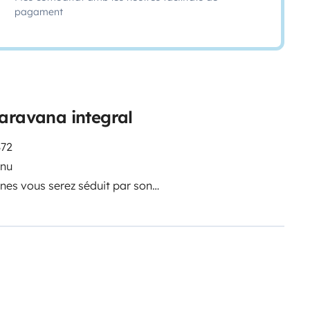
pagament
caravana integral
872
enu
nnes vous serez séduit par son
ces nuits dans un lit central de
 du poste de conduite est
otable. Il dispose également d'un