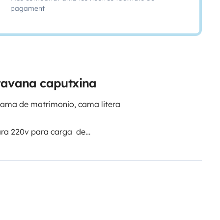
pagament
aravana caputxina
cama de matrimonio, cama litera
ara 220v para carga de
ucia 120 l