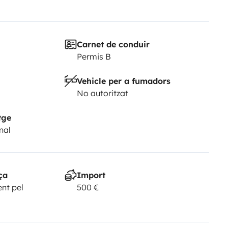
Carnet de conduir
Permis B
Vehicle per a fumadors
No autoritzat
tge
nal
ça
Import
nt pel
500 €