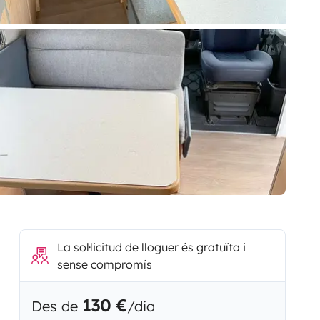
La sol·licitud de lloguer és gratuïta i
sense compromís
130 €
Des de
/dia