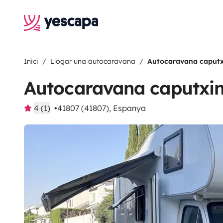
Inici
Llogar una autocaravana
Autocaravana caputx
Autocaravana caputxin
4 (1)
41807 (41807), Espanya