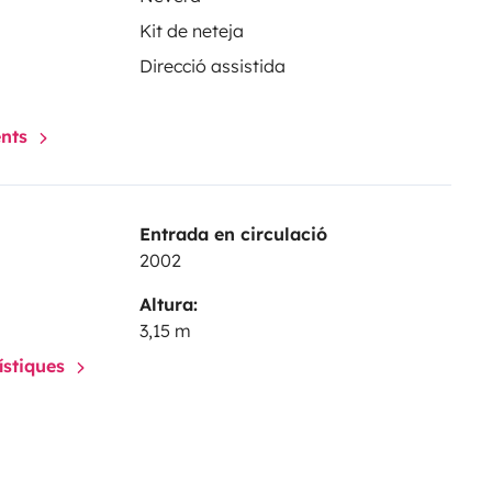
Kit de neteja
Direcció assistida
ents
Entrada en circulació
2002
Altura:
3,15 m
rístiques