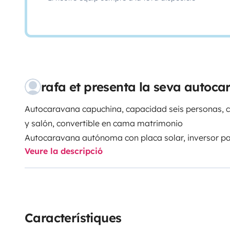
rafa et presenta la seva autoc
Autocaravana capuchina, capacidad seis personas, 
y salón, convertible en cama matrimonio
Autocaravana autónoma con placa solar, inversor p
Veure la descripció
móviles,ordenador,tv
depósitos de agua limpia de 120 l depósito de agua s
Con climatizador en habitáculo
Televisión con
Chromecast con Google TV
Característiques