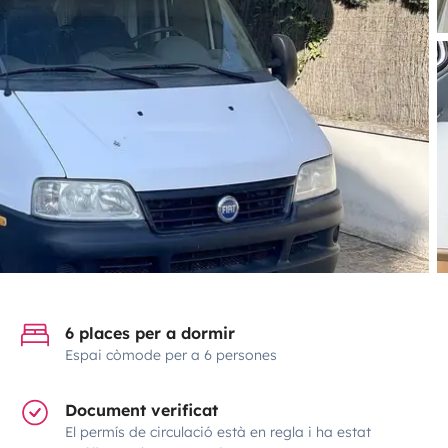
6 places per a dormir
Espai còmode per a 6 persones
Document verificat
El permís de circulació està en regla i ha estat