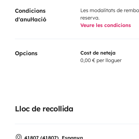
Condicions 
Les modalitats de rembor
reserva.
d'anul·lació
Veure les condicions
Opcions
Cost de neteja
0,00 € per lloguer
Lloc de recollida
41807 (41807), Espanya