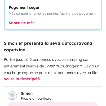
Pagament segur
Més comoditat amb les nostres facilitats de pagament
Saber-ne més
Simon et presenta la seva autocaravana
caputxina
Partez jusqu'à 6 personnes avec ce camping car
entièrement rénové de 1998!
***Couchages***
Il y a un
couchage capucine pour deux personnes avec un filet
Veure la descripció
de protection, la grande table se transforme en lit deux
places, et la petite table en lit une place. Un lit est
suspendu et peut supporter 50kg, il est équipé lui aussi
Simon
Propietari particular
d'un filet. Les matelas sont fermes et confortables,
nous fournissons les cousins, couvertures et