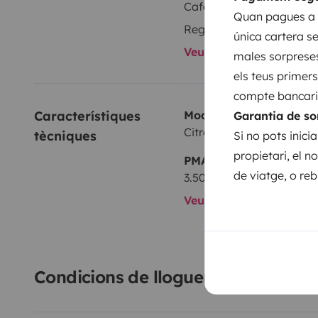
Cafetera
empieza la aventura. ¡Los mejores recuerdos están e
Quan pagues a Y
Regulador de velocitat
única cartera se
Veure tots els equipam
males sorpreses
els teus primer
compte bancari 
Característiques 
Model
Garantia de so
Citroën Happy 395
tècniques
Si no pots inici
propietari, el n
PMA:
de viatge, o r
3.500 kg
Veure totes les caracte
Condicions de lloguer