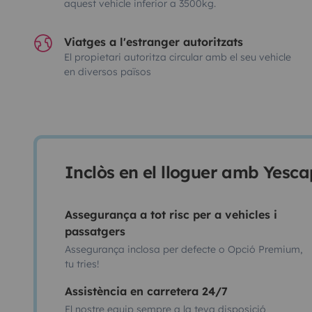
aquest vehicle inferior a 3500kg.
Viatges a l'estranger autoritzats
El propietari autoritza circular amb el seu vehicle
en diversos països
Inclòs en el lloguer amb Yesca
Assegurança a tot risc per a vehicles i
passatgers
Assegurança inclosa per defecte o Opció Premium,
tu tries!
Assistència en carretera 24/7
El nostre equip sempre a la teva disposició