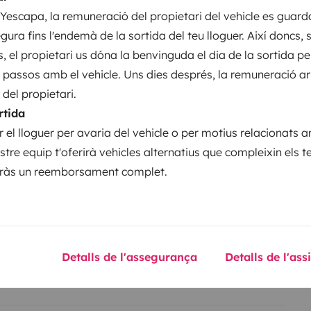
Direcció assistida
sperando en la próxima curva!
escapa, la remuneració del propietari del vehicle es guard
gura fins l'endemà de la sortida del teu lloguer. Així doncs, 
ents
, el propietari us dóna la benvinguda el dia de la sortida p
s passos amb el vehicle. Uns dies després, la remuneració ar
del propietari.
Entrada en circulació
rtida
2020
ar el lloguer per avaria del vehicle o per motius relacionats 
ostre equip t'oferirà vehicles alternatius que compleixin els te
Altura:
ebràs un reemborsament complet.
3,05 m
rístiques
Detalls de l'assegurança
Detalls de l'as