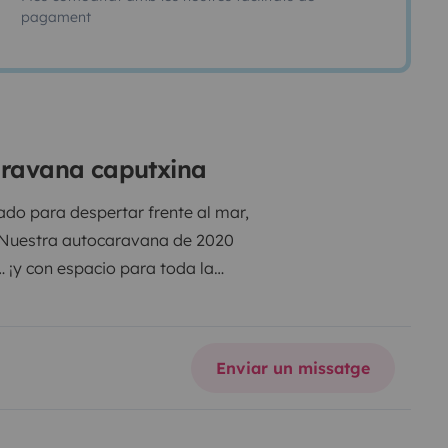
pagament
caravana caputxina
do para despertar frente al mar,
? Nuestra autocaravana de 2020
… ¡y con espacio para toda la
ersonasAmplia, cómoda y
ones sin renunciar al confort. 💤
o.
Salón convertible en una
Enviar un missatge
ados para que todos descansen
 cualquier época del año
Aire
hufada a 220v)
Calefacción en