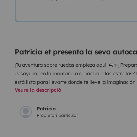
Patricia et presenta la seva auto
¡Tu aventura sobre ruedas empieza aquí! 🚐✨¿Prepara
desayunar en la montaña o cenar bajo las estrellas
está lista para llevarte donde te lleve la imaginación
Veure la descripció
familia o grupo de amigos! 🛏️ Capacidad para 6 p
perfectamente equipada para disfrutar de unas vacaci
Descanso para todos
2 amplias camas de matrimoni
Patricia
Propietari particular
cómoda cama doble para 2 personas.
Espacios pens
después de un día lleno de aventuras.
❄️🔥 Confort en
acondicionado en cabina y habitáculo.(Funciona enc