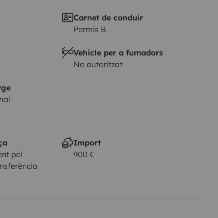
Carnet de conduir
Permis B
Vehicle per a fumadors
No autoritzat
tge
nal
ça
Import
nt pel
900 €
ansferència