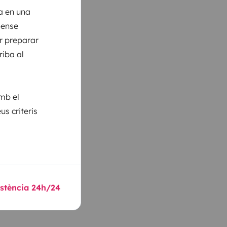
a en una
sense
er preparar
riba al
amb el
us criteris
sistència 24h/24