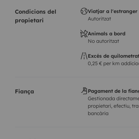
Condicions del 
Viatjar a l'estranger
Autoritzat
propietari
Animals a bord
No autoritzat
Excés de quilometra
0,25 € per km addicio
Fiança
Pagament de la fian
Gestionada directame
propietari, efectiu, tr
bancària