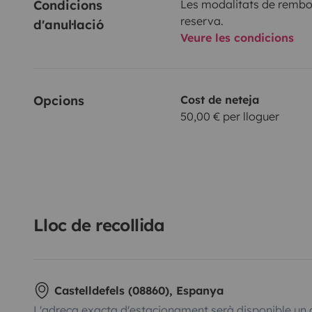
Condicions 
Les modalitats de rembor
reserva.
d'anul·lació
Veure les condicions
Opcions
Cost de neteja
50,00 € per lloguer
Lloc de recollida
Castelldefels (08860), Espanya
L'adreça exacta d'estacionament serà disponible un 