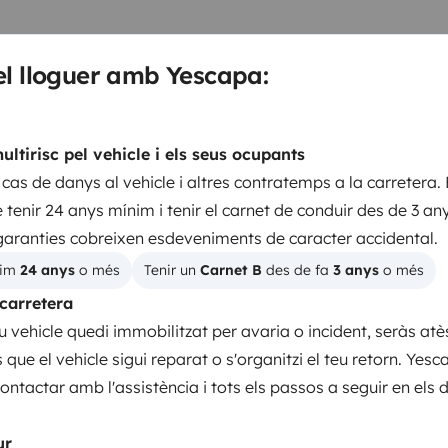
 220v)
Ambiente agradable tanto
 mejores recetas
Frigorífico
el lloguer amb Yescapa:
rio durante el viaje.
Cocina
cama incluida.
Kit de limpieza
ones.
📺 Como en casa… pero con
ltirisc pel vehicle i els seus ocupants
na jornada de ruta.(Fire
cas de danys al vehicle i altres contratemps a la carretera. 
os en familia o con amigos.
🌅
 tenir 24 anys mínim i tenir el carnet de conduir des de 3 an
Llits 2
Llits 3
len contarse al aire libre:
Mesa y
Seients convertibles en
Llit transversal
garanties cobreixen esdeveniments de caracter accidental.
 desayunos con vistas, comidas
llits
150x190 cm
pamiento incluidoPara que no
im 
24 anys
 o més
Tenir un 
Carnet B
 des de fa 
3 anys
 o més
130x180 cm
ano.
Cable eléctrico y
 carretera
nto básico para áreas de
u vehicle quedi immobilitzat per avaria o incident, seràs atè
 el destinoPlaya, montaña,
ns que el vehicle sigui reparat o s'organitzi el teu retorn. Yes
WC
o fijo. Esta autocaravana está
contactar amb l'assistència i tots els passos a seguir en el
Kit vaixella
ritmo, con todas las comodidades
Productes de consum
Haz las maletas, gira la llave y
ur