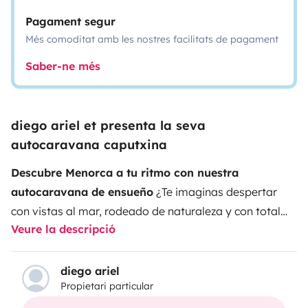
Pagament segur
Més comoditat amb les nostres facilitats de pagament
Saber-ne més
diego ariel et presenta la seva
autocaravana caputxina
Descubre Menorca a tu ritmo con nuestra
autocaravana de ensueño
¿Te imaginas despertar
con vistas al mar, rodeado de naturaleza y con total
Veure la descripció
libertad para explorar la isla? Nuestra autocaravana
totalmente equipada te permite vivir Menorca como
nunca antes.
Cama doble confortable
Cocina
diego ariel
Propietari particular
equipada y baño privado
Aire acondicionado y
energía solar
Ideal para parejas o familias