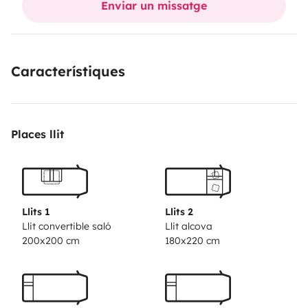
Enviar un missatge
aventureras
Muévete sin prisas, duerme bajo las
estrellas y descubre calas escondidas lejos del turismo
masivo. ¡Convierte tus vacaciones en una auténtica
Característiques
aventura sobre ruedas!
Reserva hoy y empieza tu
viaje inolvidable por Menorca.
Places llit
Llits 1
Llits 2
Llit convertible saló
Llit alcova
200x200 cm
180x220 cm