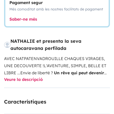
Pagament segur
Més comoditat amb les nostres facilitats de pagament
Saber-ne més
NATHALIE et presenta la seva
autocaravana perfilada
AVEC
NATPATENVADROUILLE
CHAQUES VIRAGES,
UNE DECOUVERTE !
L'AVENTURE, SIMPLE, BELLE ET
LIBRE ...
Envie de liberté ?
Un rêve qui peut devenir
Veure la descripció
réalité pour quelques jours
...
Partez à l’aventure sur
un coup de tête, sans vider votre compte en banque
!
Notre camping-car neuf, compact et astucieux, est
Característiques
idéal pour les amoureux de la route, les explorateurs
du quotidien et les nomades en quête de