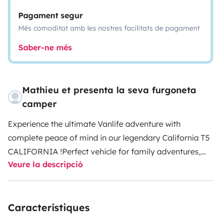
Pagament segur
Més comoditat amb les nostres facilitats de pagament
Saber-ne més
Mathieu et presenta la seva furgoneta
camper
Experience the ultimate Vanlife adventure with
complete peace of mind in our legendary California T5
CALIFORNIA !
Perfect vehicle for family adventures,
Veure la descripció
trips with friends, or romantic getaways. Its compact
size gives you all the advantages of a motorhome
without the drawbacks: category 1 tolls, under 2m
Característiques
height (parking access), drives like a sedan with
reasonable fuel consumption, young and discreet look.