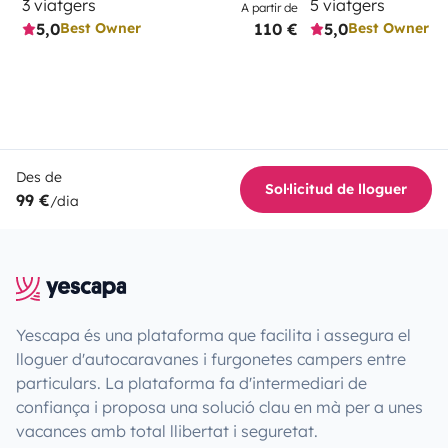
3 viatgers
5 viatgers
A partir de
5,0
110 €
5,0
Best Owner
Best Owner
Des de
Sol·licitud de lloguer
99 €
/dia
Yescapa és una plataforma que facilita i assegura el
lloguer d'autocaravanes i furgonetes campers entre
particulars. La plataforma fa d'intermediari de
confiança i proposa una solució clau en mà per a unes
vacances amb total llibertat i seguretat.