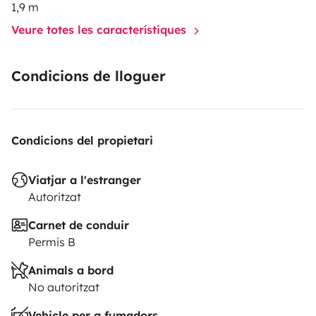
1,9 m
smoking van
Small pets accepted on request
📞
Veure totes les característiques
IMMEDIATE BOOKING
Fast response guaranteed
Don't
hesitate to ask us your questions!
Condicions de lloguer
Condicions del propietari
Viatjar a l'estranger
Autoritzat
Carnet de conduir
Permis B
Animals a bord
No autoritzat
Vehicle per a fumadors