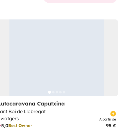
Autocaravana Caputxina
ant Boi de Llobregat
 viatgers
A partir de
5,0
95 €
Best Owner