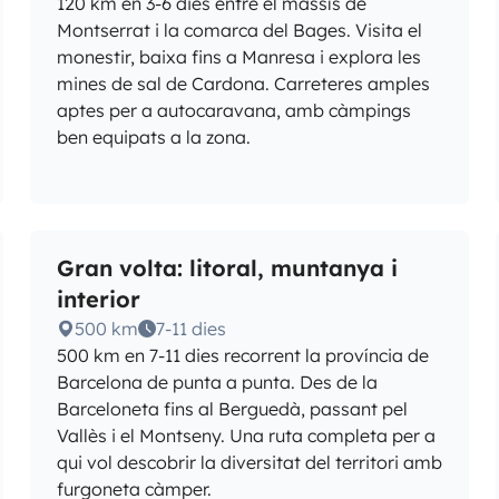
120 km en 3-6 dies entre el massís de
Montserrat i la comarca del Bages. Visita el
monestir, baixa fins a Manresa i explora les
mines de sal de Cardona. Carreteres amples
aptes per a autocaravana, amb càmpings
ben equipats a la zona.
Gran volta: litoral, muntanya i
interior
500 km
7-11 dies
500 km en 7-11 dies recorrent la província de
Barcelona de punta a punta. Des de la
Barceloneta fins al Berguedà, passant pel
Vallès i el Montseny. Una ruta completa per a
qui vol descobrir la diversitat del territori amb
furgoneta càmper.