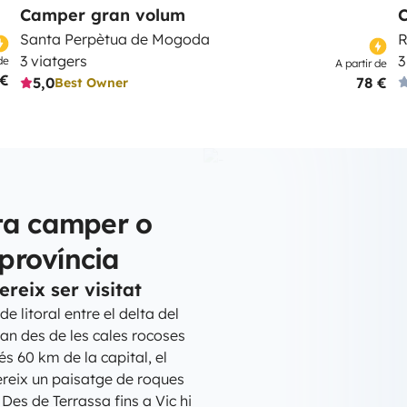
Camper gran volum
Santa Perpètua de Mogoda
R
3 viatgers
3
de
A partir de
 €
5,0
78 €
Best Owner
ta camper o
província
reix ser visitat
 litoral entre el delta del
an des de les cales rocoses
és 60 km de la capital, el
fereix un paisatge de roques
Des de Terrassa fins a Vic hi