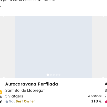
.
Autocaravana Perfilada
Sant Boi de Llobregat
S
5 viatgers
7
A partir de
de
110 €
Nou
Best Owner
 €