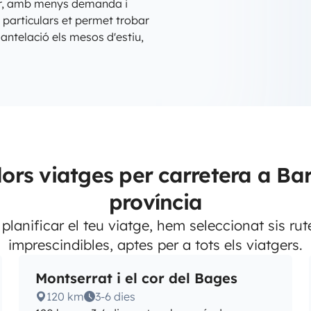
ior, amb menys demanda i
 particulars et permet trobar
antelació els mesos d'estiu,
llors viatges per carretera a Ba
província
 planificar el teu viatge, hem seleccionat sis rut
imprescindibles, aptes per a tots els viatgers.
Montserrat i el cor del Bages
120 km
3-6 dies