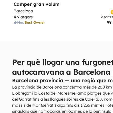
Camper gran volum
Barcelona
4 viatgers
A partir 
99
Nou
Best Owner
Per què llogar una furgone
autocaravana a Barcelona 
Barcelona província — una regió que me
La província de Barcelona concentra més de 200 km de
Llobregat i la Costa del Maresme, amb platges que v
del Garraf fins a les llargues sorres de Calella. A nom
massís de Montserrat s'alça fins als 1 236 metres i o
singulars que no trobaràs enlloc més de la península. 