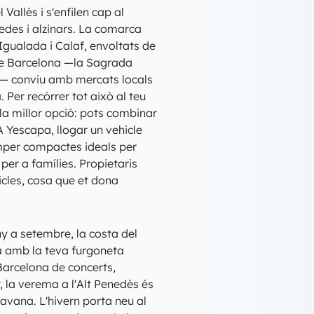
Vallès i s'enfilen cap al
des i alzinars. La comarca
Igualada i Calaf, envoltats de
 de Barcelona —la Sagrada
na— conviu amb mercats locals
 Per recórrer tot això al teu
a millor opció: pots combinar
A Yescapa, llogar un vehicle
àmper compactes ideals per
er a famílies. Propietaris
icles, cosa que et dona
ny a setembre, la costa del
ta amb la teva furgoneta
Barcelona de concerts,
, la verema a l'Alt Penedès és
avana. L'hivern porta neu al