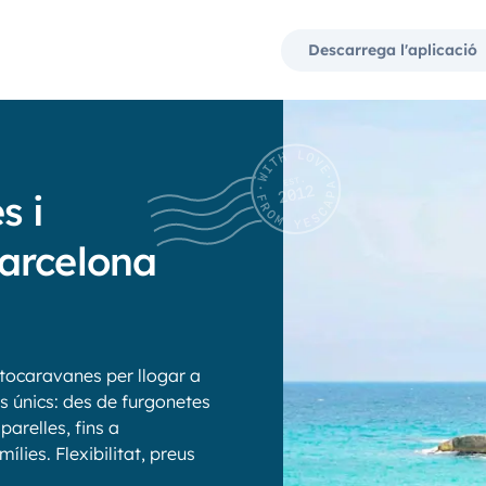
Descarrega l'aplicació
s i
arcelona
tocaravanes per llogar a
es únics: des de furgonetes
arelles, fins a
lies. Flexibilitat, preus