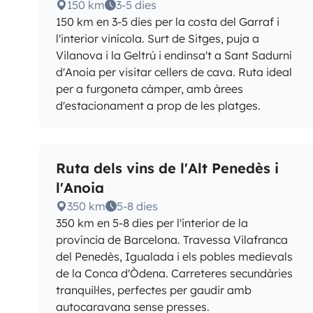
150 km
3-5 dies
150 km en 3-5 dies per la costa del Garraf i
l'interior vinícola. Surt de Sitges, puja a
Vilanova i la Geltrú i endinsa't a Sant Sadurní
d'Anoia per visitar cellers de cava. Ruta ideal
per a furgoneta càmper, amb àrees
d'estacionament a prop de les platges.
Ruta dels vins de l'Alt Penedès i
l'Anoia
350 km
5-8 dies
350 km en 5-8 dies per l'interior de la
província de Barcelona. Travessa Vilafranca
del Penedès, Igualada i els pobles medievals
de la Conca d'Òdena. Carreteres secundàries
tranquil·les, perfectes per gaudir amb
autocaravana sense presses.