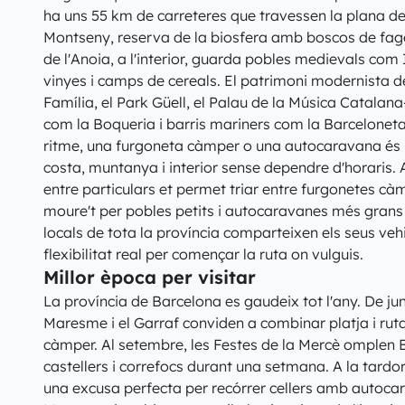
ha uns 55 km de carreteres que travessen la plana del 
Montseny, reserva de la biosfera amb boscos de fage
de l'Anoia, a l'interior, guarda pobles medievals com 
vinyes i camps de cereals. El patrimoni modernista
Família, el Park Güell, el Palau de la Música Catala
com la Boqueria i barris mariners com la Barceloneta.
ritme, una furgoneta càmper o una autocaravana és l
costa, muntanya i interior sense dependre d'horaris. 
entre particulars et permet triar entre furgonetes c
moure't per pobles petits i autocaravanes més grans p
locals de tota la província comparteixen els seus veh
flexibilitat real per començar la ruta on vulguis.
Millor època per visitar
La província de Barcelona es gaudeix tot l'any. De ju
Maresme i el Garraf conviden a combinar platja i ru
càmper. Al setembre, les Festes de la Mercè omplen 
castellers i correfocs durant una setmana. A la tardor
una excusa perfecta per recórrer cellers amb autocar