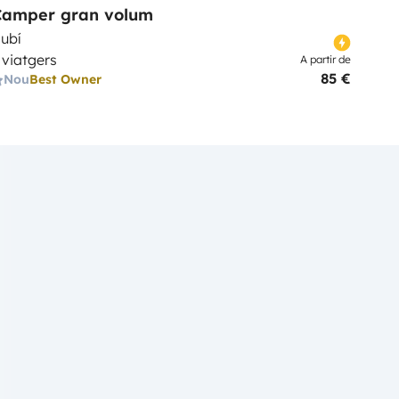
Camper gran volum
ubí
 viatgers
A partir de
85 €
Nou
Best Owner