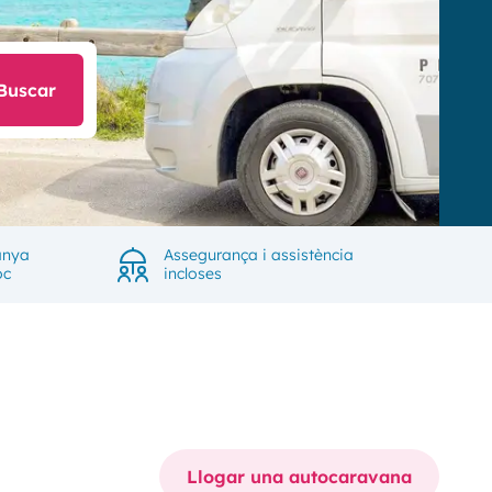
Buscar
anya
Assegurança i assistència
oc
incloses
Llogar una autocaravana