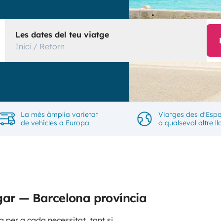
Les dates del teu viatge
Inici / Retorn
La més àmplia varietat
Viatges des d'Esp
de vehicles a Europa
o qualsevol altre ll
gar — Barcelona província
 per a cada necessitat, tant si