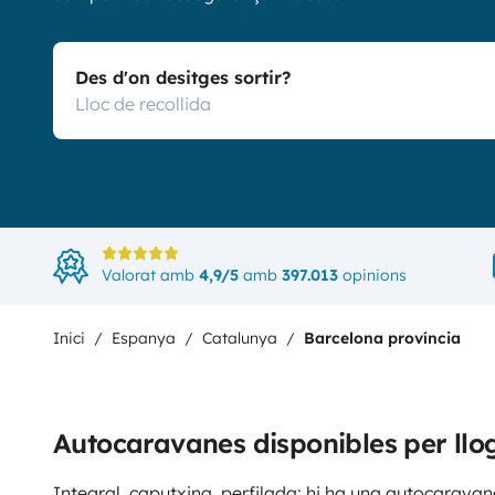
Des d'on desitges sortir?
Valorat amb
4,9/5
amb
397.013
opinions
Inici
Espanya
Catalunya
Barcelona província
Autocaravanes disponibles per llo
Integral, caputxina, perfilada: hi ha una autocaravana