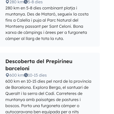
280 km
5-8 dies
280 km en 5-8 dies combinant platja i
muntanya. Des de Mataró, segueix la costa
fins a Calella i puja al Parc Natural del
Montseny passant per Sant Celoni. Bona
xarxa de càmpings i àrees per a furgoneta
càmper al llarg de tota la ruta.
Descoberta del Prepirineu
barceloní
600 km
10-15 dies
600 km en 10-15 dies pel nord de la província
de Barcelona. Explora Berga, el santuari de
Queralt i la serra del Cadí. Carreteres de
muntanya amb paisatges de pastures i
boscos. Porta una furgoneta càmper o
autocaravana ben equipada per a nits