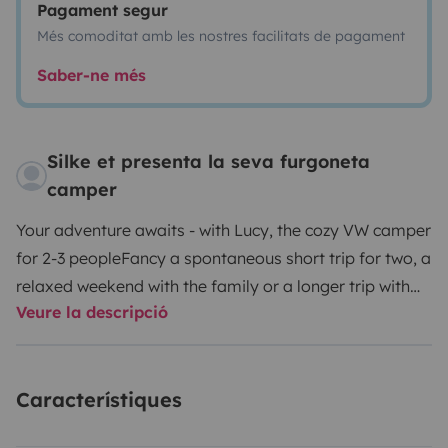
Pagament segur
Més comoditat amb les nostres facilitats de pagament
Saber-ne més
Silke et presenta la seva furgoneta
camper
Your adventure awaits - with Lucy, the cozy VW camper
for 2-3 people
Fancy a spontaneous short trip for two, a
relaxed weekend with the family or a longer trip with
Veure la descripció
full flexibility? Lucy, our lovingly converted VW T5 with
a long wheelbase, is made for it!
Highlights at a
glance:
Exceptionally stylish interior design - with loving
Característiques
details
Extra-wide sleeping area (1.60 m) for 2-3
people
Spacious, comfortable seating area - perfect for