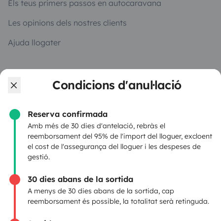
Els teus primers passos en autocaravana
Les opinions dels nostres clients
Ajuda llogater
PROPIETARIS
Condicions d'anul·lació
Anunciar un vehicle
Reserva confirmada
Contracte de lloguer Yescapa
Amb més de 30 dies d'antelació, rebràs el
reemborsament del 95% de l'import del lloguer, excloent
Assegurances de lloguer
el cost de l'assegurança del lloguer i les despeses de
gestió.
Assistències de lloguer
30 dies abans de la sortida
Ajuda propietari
A menys de 30 dies abans de la sortida, cap
reemborsament és possible, la totalitat serà retinguda.